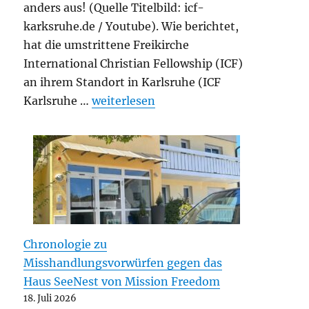
anders aus! (Quelle Titelbild: icf-
karksruhe.de / Youtube). Wie berichtet,
hat die umstrittene Freikirche
International Christian Fellowship (ICF)
an ihrem Standort in Karlsruhe (ICF
„Anerkennung der umstrittenen Freikirc
Karlsruhe …
weiterlesen
Chronologie zu
Misshandlungsvorwürfen gegen das
Haus SeeNest von Mission Freedom
18. Juli 2026