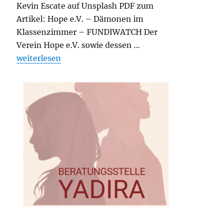
Kevin Escate auf Unsplash PDF zum
Artikel: Hope e.V. – Dämonen im
Klassenzimmer – FUNDIWATCH Der
Verein Hope e.V. sowie dessen …
„Hope e.V. – Dämonen im Klassenzimmer“
weiterlesen