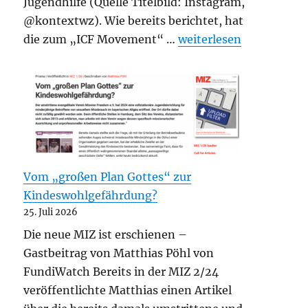
Jugendhilfe (Quelle Titelbild: Instagram,
@kontextwz). Wie bereits berichtet, hat
„ICF Karlsruhe: Evangel
die zum „ICF Movement“ …
weiterlesen
Vom „großen Plan Gottes“ zur
Kindeswohlgefährdung?
25. Juli 2026
Die neue MIZ ist erschienen –
Gastbeitrag von Matthias Pöhl von
FundiWatch Bereits in der MIZ 2/24
veröffentlichte Matthias einen Artikel