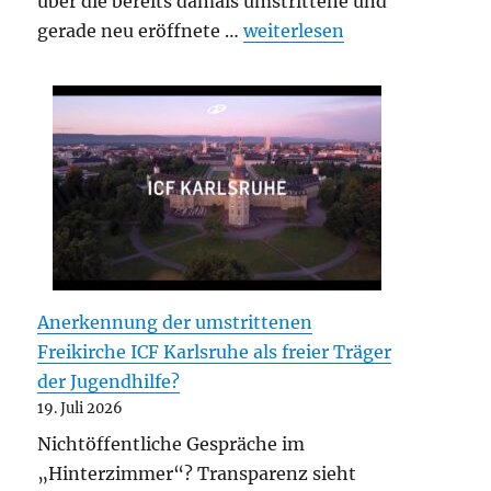
über die bereits damals umstrittene und
„Vom „großen Plan Gottes“
gerade neu eröffnete …
weiterlesen
Anerkennung der umstrittenen
Freikirche ICF Karlsruhe als freier Träger
der Jugendhilfe?
19. Juli 2026
Nichtöffentliche Gespräche im
„Hinterzimmer“? Transparenz sieht