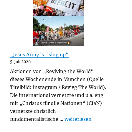
„Jesus Army is rising up“
5. Juli 2026
Aktionen von „Reviving the World“
dieses Wochenende in München (Quelle
Titelbild: Instagram / Revivg The World).
Die international vernetzte und u.a. eng
mit „Christus für alle Nationen“ (CfaN)
vernetzte christlich-
„„Jesus Army is rising up““
fundamentalistische …
weiterlesen