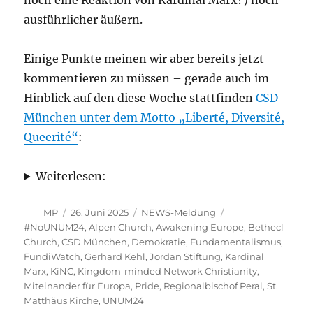
noch eine Reaktion von Kardinal Marx?) noch
ausführlicher äußern.
Einige Punkte meinen wir aber bereits jetzt
kommentieren zu müssen – gerade auch im
Hinblick auf den diese Woche stattfinden
CSD
München unter dem Motto „Liberté, Diversité,
Queerité“
:
Weiterlesen:
Autor
Veröffentlicht
Kategorien
Schlagwörter
MP
26. Juni 2025
NEWS-Meldung
am
#NoUNUM24
,
Alpen Church
,
Awakening Europe
,
Bethecl
Church
,
CSD München
,
Demokratie
,
Fundamentalismus
,
FundiWatch
,
Gerhard Kehl
,
Jordan Stiftung
,
Kardinal
Marx
,
KiNC
,
Kingdom-minded Network Christianity
,
Miteinander für Europa
,
Pride
,
Regionalbischof Peral
,
St.
Matthäus Kirche
,
UNUM24