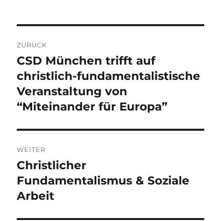
Beitragsnavigation
ZURÜCK
CSD München trifft auf
Vorheriger
Beitrag:
christlich-fundamentalistische
Veranstaltung von
“Miteinander für Europa”
WEITER
Christlicher
Nächster
Beitrag:
Fundamentalismus & Soziale
Arbeit