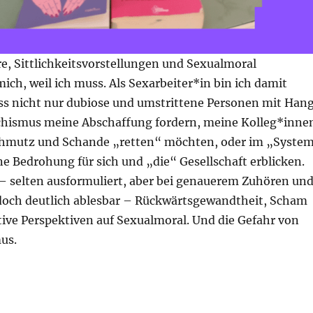
re, Sittlichkeitsvorstellungen und Sexualmoral
mich, weil ich muss. Als Sexarbeiter*in bin ich damit
ass nicht nur dubiose und umstrittene Personen mit Han
chismus meine Abschaffung fordern, meine Kolleg*inne
chmutz und Schande „retten“ möchten, oder im „Syste
ne Bedrohung für sich und „die“ Gesellschaft erblicken.
 – selten ausformuliert, aber bei genauerem Zuhören un
och deutlich ablesbar – Rückwärtsgewandtheit, Scham
tive Perspektiven auf Sexualmoral. Und die Gefahr von
us.