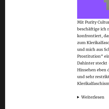
Mit Purity Cultu
beschäftige ich 
konfrontiert, d
zum Klerikalfas
und mich aus S
Prostitution“ ei
Dahinter steckt
Hinsehen eben d
und sehr restrik
Klerikalfaschism
Weiterlesen