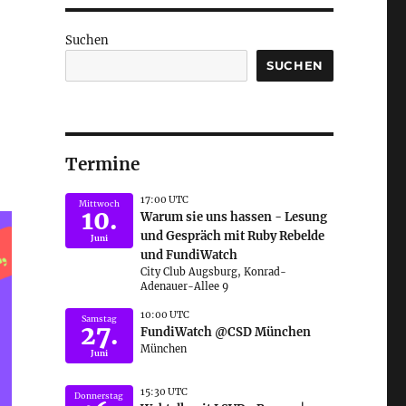
Suchen
SUCHEN
Termine
17:00 UTC
Mittwoch
10.
Warum sie uns hassen - Lesung
und Gespräch mit Ruby Rebelde
Juni
und FundiWatch
City Club Augsburg, Konrad-
Adenauer-Allee 9
10:00 UTC
Samstag
27.
FundiWatch @CSD München
München
Juni
15:30 UTC
Donnerstag