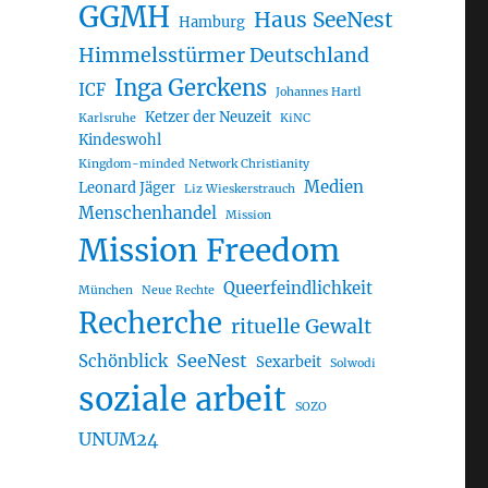
GGMH
Haus SeeNest
Hamburg
Himmelsstürmer Deutschland
Inga Gerckens
ICF
Johannes Hartl
Ketzer der Neuzeit
Karlsruhe
KiNC
Kindeswohl
Kingdom-minded Network Christianity
Medien
Leonard Jäger
Liz Wieskerstrauch
Menschenhandel
Mission
Mission Freedom
Queerfeindlichkeit
München
Neue Rechte
Recherche
rituelle Gewalt
SeeNest
Schönblick
Sexarbeit
Solwodi
soziale arbeit
SOZO
UNUM24