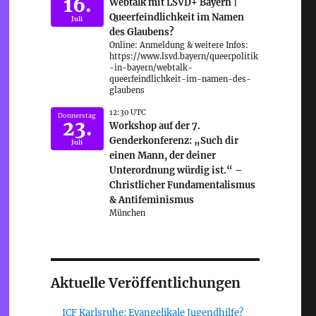
16.
Webtalk mit LSVD+ Bayern |
Queerfeindlichkeit im Namen
Juli
des Glaubens?
Online: Anmeldung & weitere Infos:
https://www.lsvd.bayern/queerpolitik
-in-bayern/webtalk-
queerfeindlichkeit-im-namen-des-
glaubens
12:30 UTC
Donnerstag
23.
Workshop auf der 7.
Genderkonferenz: „Such dir
Juli
einen Mann, der deiner
Unterordnung würdig ist.“ –
Christlicher Fundamentalismus
& Antifeminismus
München
Aktuelle Veröffentlichungen
ICF Karlsruhe: Evangelikale Jugendhilfe?