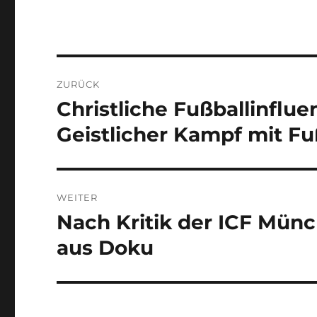
Beitragsnavigation
ZURÜCK
Christliche Fußballinflue
Vorheriger
Beitrag:
Geistlicher Kampf mit Fu
WEITER
Nach Kritik der ICF Münc
Nächster
Beitrag:
aus Doku