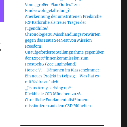
Vom „großen Plan Gottes“ zur
Kindeswohlgefährdung?
Anerkennung der umstrittenen Freikirche
ICF Karlsruhe als freier Träger der
Jugendhilfe?
Chronologie zu Misshandlungsvorwürfen
gegen das Haus SeeNest von Mission
g
Freedom
n
Unaufgeforderte Stellungnahme gegenüber
m
der Expert*innenkommission zum
ProstSchG (Zoe Luginsland)
Hope e.V. – Dämonen im Klassenzimmer
d
Ein neues Projekt in Leipzig – Was hat es
mit Yadira auf sich
„Jesus Army is rising up“
Rückblick: CSD München 2026
Christliche Fundamentalist*innen
missionieren auf dem CSD München