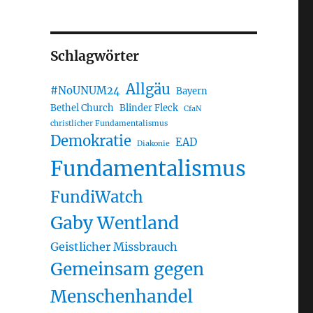
Schlagwörter
Allgäu
#NoUNUM24
Bayern
Bethel Church
Blinder Fleck
CfaN
christlicher Fundamentalismus
Demokratie
EAD
Diakonie
Fundamentalismus
FundiWatch
Gaby Wentland
Geistlicher Missbrauch
Gemeinsam gegen
Menschenhandel