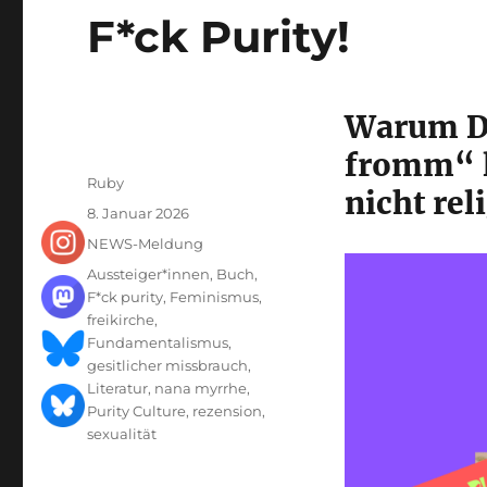
F*ck Purity!
Warum D
fromm“ l
Autor
Ruby
nicht rel
Veröffentlicht
8. Januar 2026
am
Kategorien
NEWS-Meldung
Schlagwörter
Aussteiger*innen
,
Buch
,
F*ck purity
,
Feminismus
,
freikirche
,
Fundamentalismus
,
gesitlicher missbrauch
,
Literatur
,
nana myrrhe
,
Purity Culture
,
rezension
,
sexualität