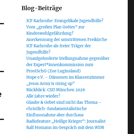
Blog-Beiträge
ICF Karlsruhe: Evangelikale Jugendhilfe?
Vom „großen Plan Gottes“ zur
Kindeswohlgefährdung?
Anerkennung der umstrittenen Freikirche
ICF Karlsruhe als freier Träger der
Jugendhilfe?
Unaufgeforderte Stellungnahme gegenüber
der Expert*innenkommission zum
ProstSchG (Zoe Luginsland)
Hope e.V. – Dämonen im Klassenzimmer
„Jesus Army is rising up“
Rückblick: CSD München 2026
e
Alle Jahre wieder?
Glaube & Gebet sind nicht das Thema –
christlich-fundamentalistische
Einflussnahme aber durchaus
Radiofeature „Heilige Krieger“: Journalist
Ralf Homann im Gespräch mit dem WDR