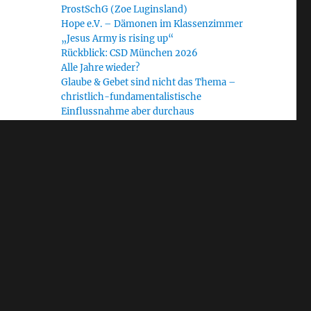
ProstSchG (Zoe Luginsland)
Hope e.V. – Dämonen im Klassenzimmer
„Jesus Army is rising up“
Rückblick: CSD München 2026
Alle Jahre wieder?
Glaube & Gebet sind nicht das Thema –
christlich-fundamentalistische
Einflussnahme aber durchaus
Radiofeature „Heilige Krieger“: Journalist
Ralf Homann im Gespräch mit dem WDR
Schlagwörter
Allgäu
#NoUNUM24
Bayern
Bethel Church
Blinder Fleck
CfaN
christlicher Fundamentalismus
Demokratie
EAD
Diakonie