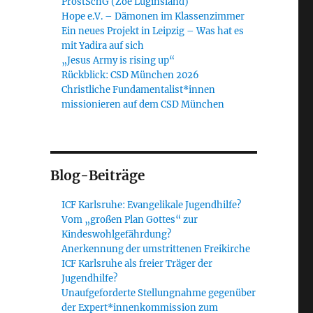
ProstSchG (Zoe Luginsland)
Hope e.V. – Dämonen im Klassenzimmer
Ein neues Projekt in Leipzig – Was hat es
mit Yadira auf sich
„Jesus Army is rising up“
Rückblick: CSD München 2026
Christliche Fundamentalist*innen
missionieren auf dem CSD München
Blog-Beiträge
ICF Karlsruhe: Evangelikale Jugendhilfe?
Vom „großen Plan Gottes“ zur
Kindeswohlgefährdung?
Anerkennung der umstrittenen Freikirche
ICF Karlsruhe als freier Träger der
Jugendhilfe?
Unaufgeforderte Stellungnahme gegenüber
der Expert*innenkommission zum