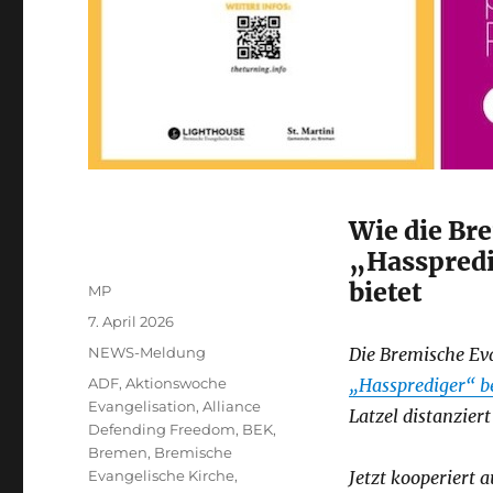
Wie die Br
„Hasspredi
bietet
Autor
MP
Veröffentlicht
7. April 2026
am
Kategorien
NEWS-Meldung
Die Bremische Ev
Schlagwörter
ADF
,
Aktionswoche
„Hassprediger“ b
Evangelisation
,
Alliance
Latzel distanziert
Defending Freedom
,
BEK
,
Bremen
,
Bremische
Evangelische Kirche
,
Jetzt kooperiert 