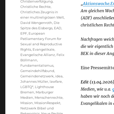
Christenverfolgung
,
„
Aktionswoche.Ev
Christliche Rechte
,
Am gleichen Woch
Christliches Zeugnis in
einer multireligiösen Welt
,
(ADF) anschließen
David Wengenroth
,
Die
christlichen Rech
Spitze des Eisbergs
,
EAD
,
EPF
,
European
Patliamentary Forum for
Nachfragen weicht
Sexual and Reproductive
die wir eigentlich
Rights
,
Evangelikale
,
BEK in dieser Ang
Evangelische Allianz
,
Felix
Böllmann
,
Fundamentalismus
,
Eine Pressemitte
Gemeindehilfsbund
,
Gemeindenetzwerk
,
idea
,
Johannes Müller
,
lawfare
,
Edit (13.04.2026)
LGBTQ*
,
Lighthouse
Medien, wie u.a.
Bremen
,
Marburger
haben wir noch de
Medien
,
Menschenrechte
,
Mission
,
MissionRespekt
,
Evangelikalen in 
Netzwerk Bibel und
Bekenntnis
,
Neue Rechte
,