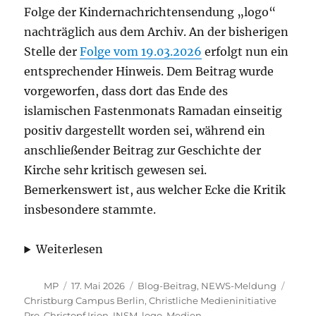
Folge der Kindernachrichtensendung „logo“
nachträglich aus dem Archiv. An der bisherigen
Stelle der
Folge vom 19.03.2026
erfolgt nun ein
entsprechender Hinweis. Dem Beitrag wurde
vorgeworfen, dass dort das Ende des
islamischen Fastenmonats Ramadan einseitig
positiv dargestellt worden sei, während ein
anschließender Beitrag zur Geschichte der
Kirche sehr kritisch gewesen sei.
Bemerkenswert ist, aus welcher Ecke die Kritik
insbesondere stammte.
Weiterlesen
Autor
Veröffentlicht
Kategorien
Schla
MP
17. Mai 2026
Blog-Beitrag
,
NEWS-Meldung
am
Christburg Campus Berlin
,
Christliche Medieninitiative
Pro
,
Christopf Irion
,
INSM
,
logo
,
Medien
,