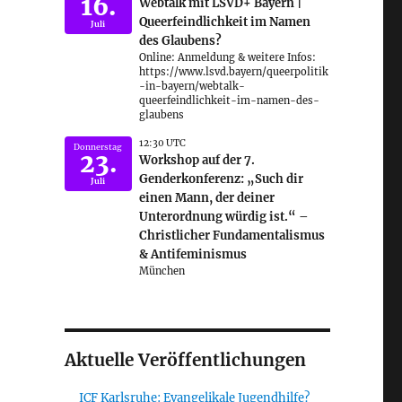
16.
Webtalk mit LSVD+ Bayern |
Queerfeindlichkeit im Namen
Juli
des Glaubens?
Online: Anmeldung & weitere Infos:
https://www.lsvd.bayern/queerpolitik
-in-bayern/webtalk-
queerfeindlichkeit-im-namen-des-
glaubens
12:30 UTC
Donnerstag
23.
Workshop auf der 7.
Genderkonferenz: „Such dir
Juli
einen Mann, der deiner
Unterordnung würdig ist.“ –
Christlicher Fundamentalismus
& Antifeminismus
München
Aktuelle Veröffentlichungen
ICF Karlsruhe: Evangelikale Jugendhilfe?