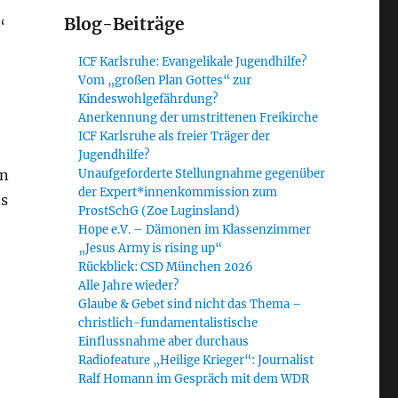
Blog-Beiträge
“
ICF Karlsruhe: Evangelikale Jugendhilfe?
Vom „großen Plan Gottes“ zur
Kindeswohlgefährdung?
Anerkennung der umstrittenen Freikirche
ICF Karlsruhe als freier Träger der
Jugendhilfe?
nn
Unaufgeforderte Stellungnahme gegenüber
der Expert*innenkommission zum
ds
ProstSchG (Zoe Luginsland)
Hope e.V. – Dämonen im Klassenzimmer
„Jesus Army is rising up“
Rückblick: CSD München 2026
Alle Jahre wieder?
Glaube & Gebet sind nicht das Thema –
christlich-fundamentalistische
Einflussnahme aber durchaus
Radiofeature „Heilige Krieger“: Journalist
Ralf Homann im Gespräch mit dem WDR