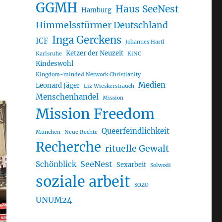
GGMH
Haus SeeNest
Hamburg
Himmelsstürmer Deutschland
Inga Gerckens
ICF
Johannes Hartl
Ketzer der Neuzeit
Karlsruhe
KiNC
Kindeswohl
Kingdom-minded Network Christianity
Medien
Leonard Jäger
Liz Wieskerstrauch
Menschenhandel
Mission
Mission Freedom
Queerfeindlichkeit
München
Neue Rechte
Recherche
rituelle Gewalt
SeeNest
Schönblick
Sexarbeit
Solwodi
soziale arbeit
SOZO
UNUM24