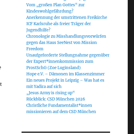
Vom „großen Plan Gottes“ zur
Kindeswohlgefährdung?
Anerkennung der umstrittenen Freikirche
ICF Karlsruhe als freier Träger der
Jugendhilfe?
Chronologie zu Misshandlungsvorwürfen
gegen das Haus SeeNest von Mission
Freedom
Unaufgeforderte Stellungnahme gegenüber
der Expert*innenkommission zum
e
ProstSchG (Zoe Luginsland)
Hope e.V. – Dämonen im Klassenzimmer
Ein neues Projekt in Leipzig – Was hat es
t
mit Yadira auf sich
„Jesus Army is rising up“
Rückblick: CSD München 2026
Christliche Fundamentalist*innen
missionieren auf dem CSD München