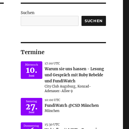
Suchen
SUCHEN
Termine
17:00 UTC
Mittwoch
10.
Warum sie uns hassen - Lesung
und Gespräch mit Ruby Rebelde
Juni
und FundiWatch
City Club Augsburg, Konrad-
Adenauer-Allee 9
10:00 UTC
Samstag
27.
FundiWatch @CSD München
München
Juni
15:30 UTC
Donnerstag