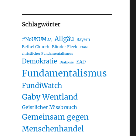
Schlagwörter
Allgäu
#NoUNUM24
Bayern
Bethel Church
Blinder Fleck
CfaN
christlicher Fundamentalismus
Demokratie
EAD
Diakonie
Fundamentalismus
FundiWatch
Gaby Wentland
Geistlicher Missbrauch
Gemeinsam gegen
Menschenhandel