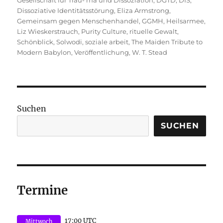
Dissoziative Identitätsstörung
,
Eliza Armstrong
,
Gemeinsam gegen Menschenhandel
,
GGMH
,
Heilsarmee
,
Liz Wieskerstrauch
,
Purity Culture
,
rituelle Gewalt
,
Schönblick
,
Solwodi
,
soziale arbeit
,
The Maiden Tribute to
Modern Babylon
,
Veröffentlichung
,
W. T. Stead
Suchen
SUCHEN
Termine
17:00 UTC
Mittwoch