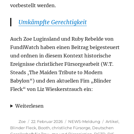
vorbestellt werden.
Umkämpfte Gerechtigkeit
Auch Zoe Luginsland und Ruby Rebelde von
FundiWatch haben einen Beitrag beigesteuert
und ordnen in diesem Kontext historische
Ereignisse christlicher Fürsorgearbeit (W.T.
Steads ‚The Maiden Tribute to Modern
Babylon“) und den aktuellen Fim „Blinder
Fleck“ von Liz Wieskerstrauch ein:
Weiterlesen
Autor
Veröffentlicht
Kategorien
Schlagwörter
Zoe
22. Februar 2026
NEWS-Meldung
Artikel
,
am
Blinder Fleck
,
Booth
,
christliche Fürsorge
,
Deutschen
Gesellschaft für Trau- ma und Dissoziation
,
DGTD
,
DIS
,