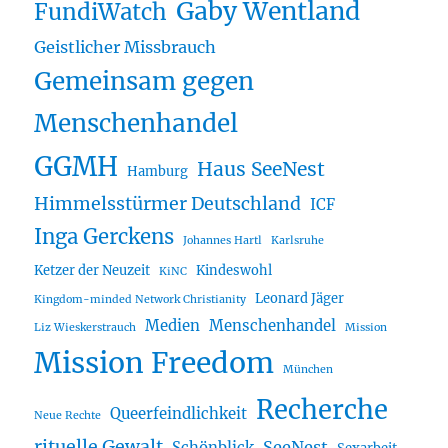
Gaby Wentland
FundiWatch
Geistlicher Missbrauch
Gemeinsam gegen
Menschenhandel
GGMH
Haus SeeNest
Hamburg
Himmelsstürmer Deutschland
ICF
Inga Gerckens
Johannes Hartl
Karlsruhe
Ketzer der Neuzeit
Kindeswohl
KiNC
Leonard Jäger
Kingdom-minded Network Christianity
Medien
Menschenhandel
Liz Wieskerstrauch
Mission
Mission Freedom
München
Recherche
Queerfeindlichkeit
Neue Rechte
rituelle Gewalt
SeeNest
Schönblick