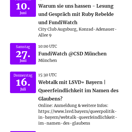
10.
Warum sie uns hassen - Lesung
Juni
und Gespräch mit Ruby Rebelde
und FundiWatch
City Club Augsburg, Konrad-Adenauer-
Allee 9
10:00 UTC
Samstag
27.
FundiWatch @CSD München
München
Juni
15:30 UTC
Donnerstag
16.
Webtalk mit LSVD+ Bayern |
Juli
Queerfeindlichkeit im Namen des
Glaubens?
Online: Anmeldung & weitere Infos:
https://www.lsvd.bayern/queerpolitik-
in-bayern/webtalk-queerfeindlichkeit-
im-namen-des-glaubens