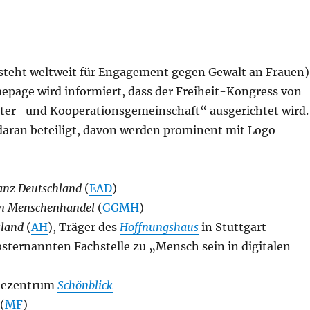
(steht weltweit für Engagement gegen Gewalt an Frauen)
page wird informiert, dass der Freiheit-Kongress von
lter- und Kooperationsgemeinschaft“ ausgerichtet wird.
daran beteiligt, davon werden prominent mit Logo
ianz Deutschland
(
EAD
)
n Menschenhandel
(
GGMH
)
sland
(
AH
), Träger des
Hoffnungshaus
in Stuttgart
lbsternannten Fachstelle zu „Mensch sein in digitalen
stezentrum
Schönblick
(
MF
)