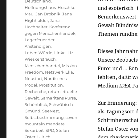
Deutschland
,
Hoffnungshaus
,
Huschke
und esoterisch-
Mau
,
Jan Drobnik
,
Jana
Bemerkenswert is
Highholder
,
Jana
Gewalt Bündniss
Hochhalter
,
Konferenz
gegen Menschenhandek
,
Themen rundher
Lagerfeuer der
Anständigen
,
Dieses Jahr nah
Leben.Würde
,
Linke
,
Liz
Wieskerstrauch
,
Unsere Beobacht
Menschenhandel
,
Mission
Furor und … Ent
Freedom
,
Netzwerk Ella
,
fehlten, dafür w
Neustart
,
Nordisches
Model
,
Prostitution
,
Medium
IDEA
Pa
Recherche
,
return
,
rituelle
Gewalt
,
Samaritans Purse
,
Zur Erinnerung:
Schönblick
,
Schwäbisch-
Gmünd
,
SeeNest
,
als Tagungsort 
Selbstbestimmung
,
seven
Schirmherrschaf
mountain mandate
,
Stefan Oster vo
Sexarbeit
,
SPD
,
Stefan
Oster
,
Ullrich
dem charismatis