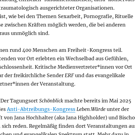
traumatologisch ausgerichteter Organisationen.
t, wie bei den Themen Sexarbeit, Pornografie, Rituelle
e zwischen Kräften möglich werden, die bei anderen
aus unmöglich sind.
men rund 400 Menschen am Freiheit-Kongress teil.
enden vor Ort erlebten ein Wechselbad aus Gefühlen,
schlossenheit. Kritische Medienvertreter*innen vor Ort
ar der freikirchliche Sender
ERF
und das evangelikale
rtner*innen der Veranstaltung.
 Der Tagungsort
Schönblick
machte bereits im Mai 2025
des
Anti-Abtreibungs-Kongress
Leben.Würde
unter der
t von Jana Hochhalter (aka Jana Highholder) und Bischo
n sich reden. Regelmäßig finden dort Veranstaltungen au
chen und evangelikalen Spektrum statt. Mehr dazu in