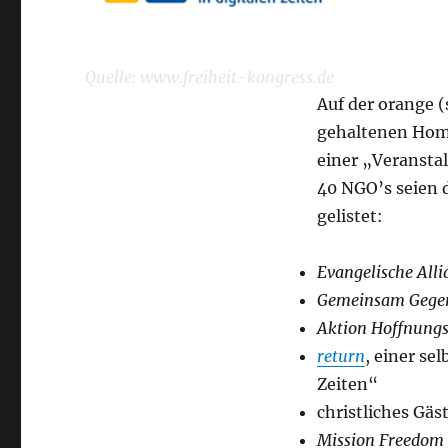
Quelle: www.freiheit-kongress.de
Auf der orange 
gehaltenen Home
einer „Veransta
40 NGO’s seien 
gelistet:
Evangelische All
Gemeinsam Gege
Aktion Hoffnung
return
, einer se
Zeiten“
christliches Gä
Mission Freedom