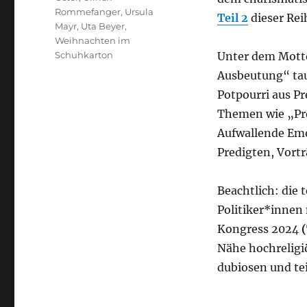
Rommefanger
,
Ursula
Teil 2
dieser Rei
Mayr
,
Uta Beyer
,
Weihnachten im
Schuhkarton
Unter dem Mott
Ausbeutung“ tau
Potpourri aus P
Themen wie „Pros
Aufwallende Emo
Predigten, Vort
Beachtlich: die
Politiker*innen
Kongress 2024
(
Nähe hochreligi
dubiosen und te