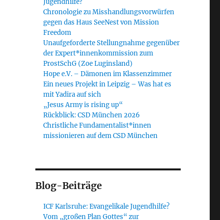
Jugendhilfe?
Chronologie zu Misshandlungsvorwürfen
gegen das Haus SeeNest von Mission
Freedom
Unaufgeforderte Stellungnahme gegenüber
der Expert*innenkommission zum
ProstSchG (Zoe Luginsland)
Hope e.V. – Dämonen im Klassenzimmer
Ein neues Projekt in Leipzig – Was hat es
mit Yadira auf sich
„Jesus Army is rising up“
Rückblick: CSD München 2026
Christliche Fundamentalist*innen
missionieren auf dem CSD München
Blog-Beiträge
ICF Karlsruhe: Evangelikale Jugendhilfe?
Vom „großen Plan Gottes“ zur