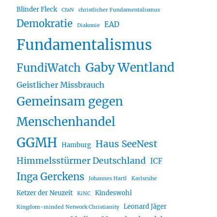
Blinder Fleck
CfaN
christlicher Fundamentalismus
Demokratie
EAD
Diakonie
Fundamentalismus
Gaby Wentland
FundiWatch
Geistlicher Missbrauch
Gemeinsam gegen
Menschenhandel
GGMH
Haus SeeNest
Hamburg
Himmelsstürmer Deutschland
ICF
Inga Gerckens
Johannes Hartl
Karlsruhe
Ketzer der Neuzeit
Kindeswohl
KiNC
Leonard Jäger
Kingdom-minded Network Christianity