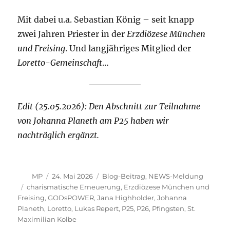
Mit dabei u.a. Sebastian König – seit knapp
zwei Jahren Priester in der
Erzdiözese München
und Freising
. Und langjähriges Mitglied der
Loretto-Gemeinschaft
…
Edit (25.05.2026): Den Abschnitt zur Teilnahme
von Johanna Planeth am P25 haben wir
nachträglich ergänzt.
Autor
Veröffentlicht
Kategorien
MP
24. Mai 2026
Blog-Beitrag
,
NEWS-Meldung
am
Schlagwörter
charismatische Erneuerung
,
Erzdiözese München und
Freising
,
GODsPOWER
,
Jana Highholder
,
Johanna
Planeth
,
Loretto
,
Lukas Repert
,
P25
,
P26
,
Pfingsten
,
St.
Maximilian Kolbe