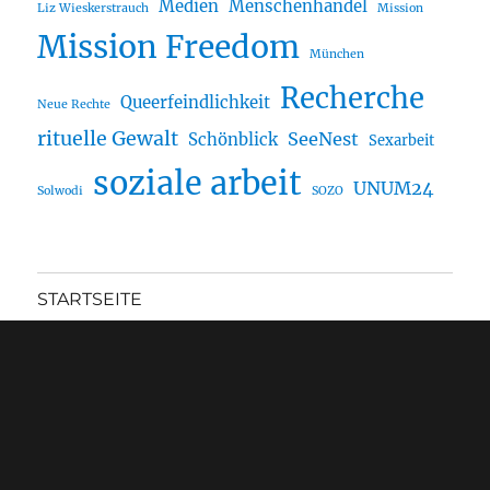
Medien
Menschenhandel
Liz Wieskerstrauch
Mission
Mission Freedom
München
Recherche
Queerfeindlichkeit
Neue Rechte
rituelle Gewalt
SeeNest
Schönblick
Sexarbeit
soziale arbeit
UNUM24
Solwodi
SOZO
STARTSEITE
NEWS
BLOG
MASTODON