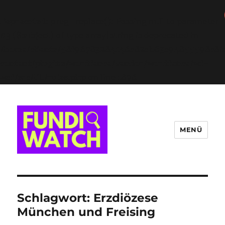
Deprecated
: preg_replace(): Passing null to parameter
#3 ($subject) of type array|string is deprecated in
/home/clients/58f96783284146a82ab63c94855598c8/s
content/plugins/wordfence/vendor/wordfence/wf-
waf/src/lib/rules.php
on line
1896
MENÜ
FUNDIWATCH
Schlagwort:
Erzdiözese
München und Freising