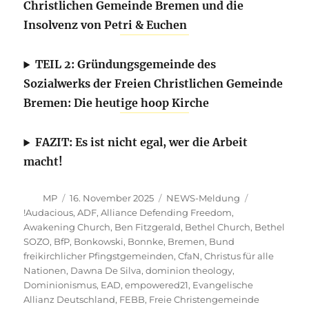
Christlichen Gemeinde Bremen und die
Insolvenz von Petri & Euchen
TEIL 2: Gründungsgemeinde des
Sozialwerks der Freien Christlichen Gemeinde
Bremen: Die heutige hoop Kirche
FAZIT: Es ist nicht egal, wer die Arbeit
macht!
Autor
Veröffentlicht
Kategorien
MP
16. November 2025
NEWS-Meldung
am
Schlagwörter
!Audacious
,
ADF
,
Alliance Defending Freedom
,
Awakening Church
,
Ben Fitzgerald
,
Bethel Church
,
Bethel
SOZO
,
BfP
,
Bonkowski
,
Bonnke
,
Bremen
,
Bund
freikirchlicher Pfingstgemeinden
,
CfaN
,
Christus für alle
Nationen
,
Dawna De Silva
,
dominion theology
,
Dominionismus
,
EAD
,
empowered21
,
Evangelische
Allianz Deutschland
,
FEBB
,
Freie Christengemeinde