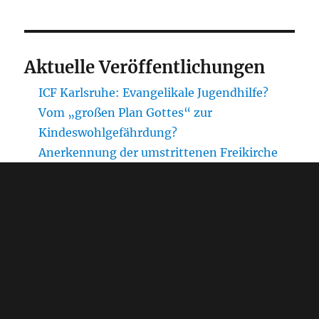
Aktuelle Veröffentlichungen
ICF Karlsruhe: Evangelikale Jugendhilfe?
Vom „großen Plan Gottes“ zur
Kindeswohlgefährdung?
Anerkennung der umstrittenen Freikirche
ICF Karlsruhe als freier Träger der
Jugendhilfe?
Chronologie zu Misshandlungsvorwürfen
gegen das Haus SeeNest von Mission
Freedom
Unaufgeforderte Stellungnahme gegenüber
der Expert*innenkommission zum
ProstSchG (Zoe Luginsland)