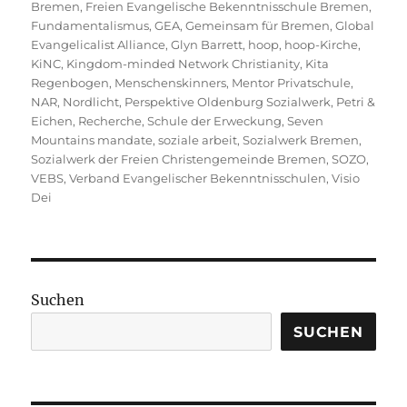
Bremen
,
Freien Evangelische Bekenntnisschule Bremen
,
Fundamentalismus
,
GEA
,
Gemeinsam für Bremen
,
Global
Evangelicalist Alliance
,
Glyn Barrett
,
hoop
,
hoop-Kirche
,
KiNC
,
Kingdom-minded Network Christianity
,
Kita
Regenbogen
,
Menschenskinners
,
Mentor Privatschule
,
NAR
,
Nordlicht
,
Perspektive Oldenburg Sozialwerk
,
Petri &
Eichen
,
Recherche
,
Schule der Erweckung
,
Seven
Mountains mandate
,
soziale arbeit
,
Sozialwerk Bremen
,
Sozialwerk der Freien Christengemeinde Bremen
,
SOZO
,
VEBS
,
Verband Evangelischer Bekenntnisschulen
,
Visio
Dei
Suchen
SUCHEN