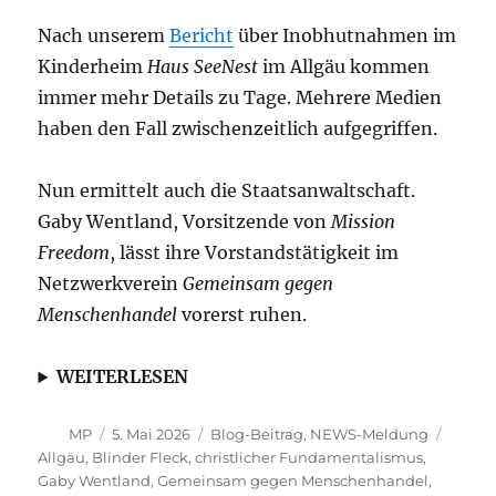
Nach unserem
Bericht
über Inobhutnahmen im
Kinderheim
Haus SeeNest
im Allgäu kommen
immer mehr Details zu Tage. Mehrere Medien
haben den Fall zwischenzeitlich aufgegriffen.
Nun ermittelt auch die Staatsanwaltschaft.
Gaby Wentland, Vorsitzende von
Mission
Freedom
, lässt ihre Vorstandstätigkeit im
Netzwerkverein
Gemeinsam gegen
Menschenhandel
vorerst ruhen.
WEITERLESEN
Autor
Veröffentlicht
Kategorien
Schlag
MP
5. Mai 2026
Blog-Beitrag
,
NEWS-Meldung
am
Allgäu
,
Blinder Fleck
,
christlicher Fundamentalismus
,
Gaby Wentland
,
Gemeinsam gegen Menschenhandel
,