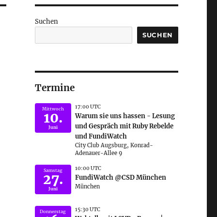
Suchen
SUCHEN
Termine
17:00 UTC
Mittwoch
10.
Warum sie uns hassen - Lesung
und Gespräch mit Ruby Rebelde
Juni
und FundiWatch
City Club Augsburg, Konrad-
Adenauer-Allee 9
10:00 UTC
Samstag
27.
FundiWatch @CSD München
München
Juni
15:30 UTC
Donnerstag