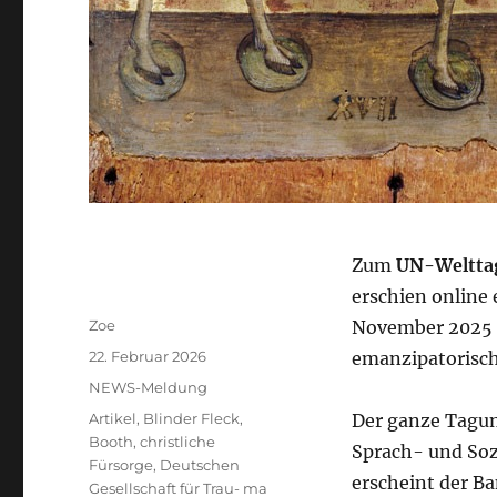
Zum
UN-Welttag
erschien online
Autor
Zoe
November 2025 
Veröffentlicht
22. Februar 2026
emanzipatorisch
am
Kategorien
NEWS-Meldung
Schlagwörter
Artikel
,
Blinder Fleck
,
Der ganze Tagung
Booth
,
christliche
Sprach- und Soz
Fürsorge
,
Deutschen
erscheint der B
Gesellschaft für Trau- ma