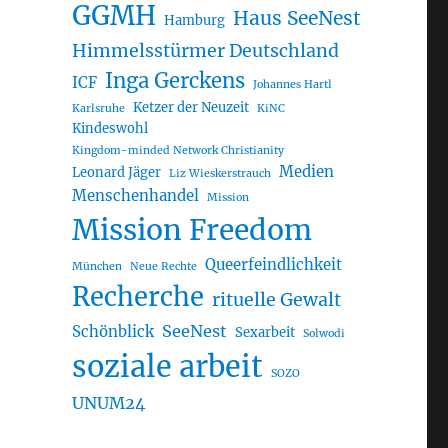
GGMH
Haus SeeNest
Hamburg
Himmelsstürmer Deutschland
Inga Gerckens
ICF
Johannes Hartl
Ketzer der Neuzeit
Karlsruhe
KiNC
Kindeswohl
Kingdom-minded Network Christianity
Medien
Leonard Jäger
Liz Wieskerstrauch
Menschenhandel
Mission
Mission Freedom
Queerfeindlichkeit
München
Neue Rechte
Recherche
rituelle Gewalt
SeeNest
Schönblick
Sexarbeit
Solwodi
soziale arbeit
SOZO
UNUM24