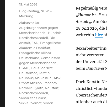
Veröffentlicht
15. Mai 2026
Regelmäßig vera
am
Kategorien
Blog-Beitrag
,
NEWS-
„
Humor ist…
“ zu
Meldung
Anstalt
„. Am 06.
Schlagwörter
Alabastar Jar
,
AugsburgerInnen gegen
28.04.2026, die 
Menschenhandel
,
Bündnis
weiterhin
hier
ab
Nordisches Modell
,
Die
Anstalt
,
EAD
,
Evangelische
Akademie Frankfurt
,
Sexarbeiter*inn
Evangelische Allianz
nicht vertreten.
Deutschland
,
Gemeinsam
der Universität 
gegen Menschenhandel
,
GGMH
,
Haus SeeNest
,
beim
Bundesverba
Heilsarmee
,
Kerstin
Neuhaus
,
Maike Kühl
,
Max
Doch Kerstin Ne
Uthoff
,
Mission Freedom
,
Nathalie Eylath
,
Neustart
,
christlich-fund
Nordisches Modell
,
Überraschenderw
Samaritans Purse
,
offenbar auch di
Sexkaufverbot
,
Simon