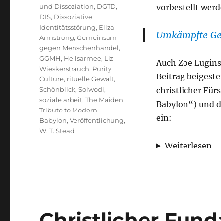
und Dissoziation
,
DGTD
,
vorbestellt werd
DIS
,
Dissoziative
Identitätsstörung
,
Eliza
Umkämpfte Ger
Armstrong
,
Gemeinsam
gegen Menschenhandel
,
GGMH
,
Heilsarmee
,
Liz
Auch Zoe Lugins
Wieskerstrauch
,
Purity
Beitrag beigeste
Culture
,
rituelle Gewalt
,
Schönblick
,
Solwodi
,
christlicher Für
soziale arbeit
,
The Maiden
Babylon“) und d
Tribute to Modern
ein:
Babylon
,
Veröffentlichung
,
W. T. Stead
Weiterlesen
Christlicher Fun