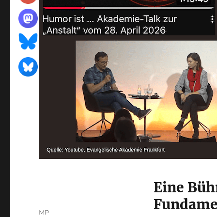
Eine Bühn
Fundame
Autor
MP