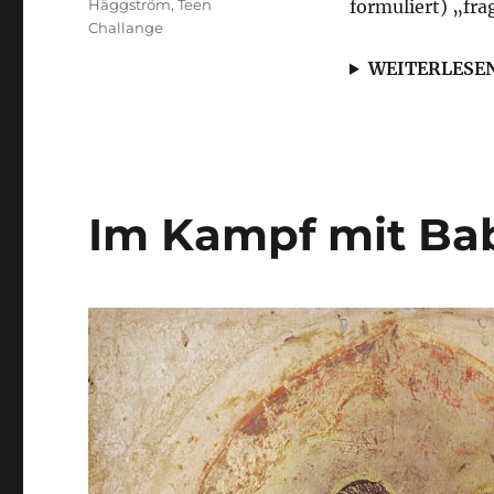
Häggström
,
Teen
formuliert) „fra
Challange
WEITERLESE
Im Kampf mit Ba