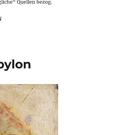
gliche“ Quellen bezog.
N
bylon