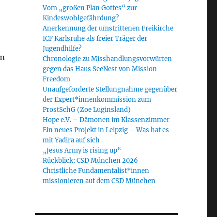
Vom „großen Plan Gottes“ zur
Kindeswohlgefährdung?
Anerkennung der umstrittenen Freikirche
ICF Karlsruhe als freier Träger der
Jugendhilfe?
am
Chronologie zu Misshandlungsvorwürfen
gegen das Haus SeeNest von Mission
Freedom
Unaufgeforderte Stellungnahme gegenüber
der Expert*innenkommission zum
ProstSchG (Zoe Luginsland)
Hope e.V. – Dämonen im Klassenzimmer
Ein neues Projekt in Leipzig – Was hat es
mit Yadira auf sich
„Jesus Army is rising up“
Rückblick: CSD München 2026
Christliche Fundamentalist*innen
missionieren auf dem CSD München