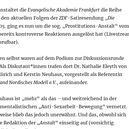
nstaltet die
Evangelische Akademie Frankfurt
die Reihe
 den aktuellen Folgen der
ZDF
-Satiresendung „
Die
05. ging es nun um die sog. „Prostitutions-Anstalt“ vom
bereits kontroverse Reaktionen ausgelöst hat (Livestre
rufbar).
en selbst waren auf dem Podium zur Diskussionsrunde
 Als Diskutant*innen trafen dort Dr. Nathalie Eleyth von
Zürich und Kerstin Neuhaus, vorgestellt als Referentin
nd Nordisches Modell e.V.
, aufeinander.
uhaus ist „mehr“ als das – und weitreichend in der
amentalistischen „Anti-Sexarbeit-Bewegung“ vernetzt.
eise blieb das jedoch unerwähnt. Und das, obwohl sich
e Redaktion der „
Anstalt
“ einseitig auf (vorsichtig