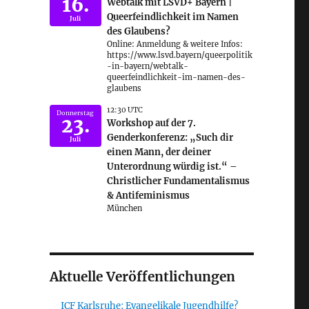
16.
Webtalk mit LSVD+ Bayern |
Queerfeindlichkeit im Namen
Juli
des Glaubens?
Online: Anmeldung & weitere Infos:
https://www.lsvd.bayern/queerpolitik
-in-bayern/webtalk-
queerfeindlichkeit-im-namen-des-
glaubens
12:30 UTC
Donnerstag
23.
Workshop auf der 7.
Genderkonferenz: „Such dir
Juli
einen Mann, der deiner
Unterordnung würdig ist.“ –
Christlicher Fundamentalismus
& Antifeminismus
München
Aktuelle Veröffentlichungen
ICF Karlsruhe: Evangelikale Jugendhilfe?