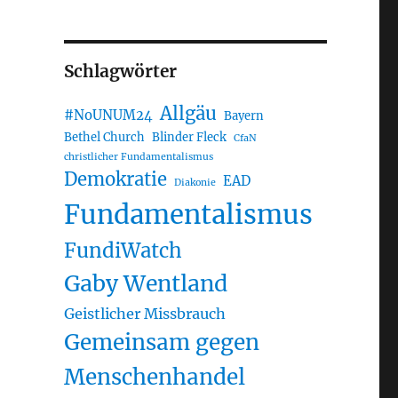
Schlagwörter
Allgäu
#NoUNUM24
Bayern
Bethel Church
Blinder Fleck
CfaN
christlicher Fundamentalismus
Demokratie
EAD
Diakonie
Fundamentalismus
FundiWatch
Gaby Wentland
Geistlicher Missbrauch
Gemeinsam gegen
Menschenhandel