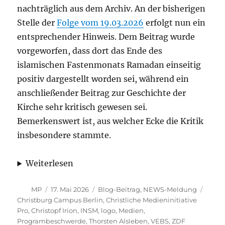
nachträglich aus dem Archiv. An der bisherigen
Stelle der
Folge vom 19.03.2026
erfolgt nun ein
entsprechender Hinweis. Dem Beitrag wurde
vorgeworfen, dass dort das Ende des
islamischen Fastenmonats Ramadan einseitig
positiv dargestellt worden sei, während ein
anschließender Beitrag zur Geschichte der
Kirche sehr kritisch gewesen sei.
Bemerkenswert ist, aus welcher Ecke die Kritik
insbesondere stammte.
Weiterlesen
Autor
Veröffentlicht
Kategorien
Schla
MP
17. Mai 2026
Blog-Beitrag
,
NEWS-Meldung
am
Christburg Campus Berlin
,
Christliche Medieninitiative
Pro
,
Christopf Irion
,
INSM
,
logo
,
Medien
,
Programbeschwerde
,
Thorsten Alsleben
,
VEBS
,
ZDF