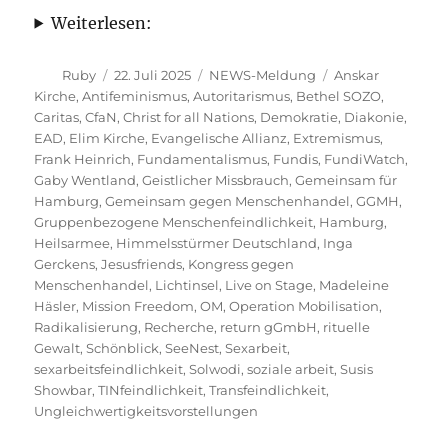
Weiterlesen:
Autor
Veröffentlicht
Kategorien
Schlagwörter
Ruby
22. Juli 2025
NEWS-Meldung
Anskar
am
Kirche
,
Antifeminismus
,
Autoritarismus
,
Bethel SOZO
,
Caritas
,
CfaN
,
Christ for all Nations
,
Demokratie
,
Diakonie
,
EAD
,
Elim Kirche
,
Evangelische Allianz
,
Extremismus
,
Frank Heinrich
,
Fundamentalismus
,
Fundis
,
FundiWatch
,
Gaby Wentland
,
Geistlicher Missbrauch
,
Gemeinsam für
Hamburg
,
Gemeinsam gegen Menschenhandel
,
GGMH
,
Gruppenbezogene Menschenfeindlichkeit
,
Hamburg
,
Heilsarmee
,
Himmelsstürmer Deutschland
,
Inga
Gerckens
,
Jesusfriends
,
Kongress gegen
Menschenhandel
,
Lichtinsel
,
Live on Stage
,
Madeleine
Häsler
,
Mission Freedom
,
OM
,
Operation Mobilisation
,
Radikalisierung
,
Recherche
,
return gGmbH
,
rituelle
Gewalt
,
Schönblick
,
SeeNest
,
Sexarbeit
,
sexarbeitsfeindlichkeit
,
Solwodi
,
soziale arbeit
,
Susis
Showbar
,
TINfeindlichkeit
,
Transfeindlichkeit
,
Ungleichwertigkeitsvorstellungen