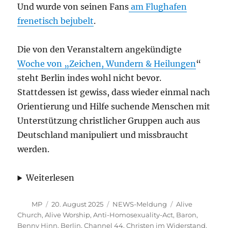
Und wurde von seinen Fans
am Flughafen
frenetisch bejubelt
.
Die von den Veranstaltern angekündigte
Woche von „Zeichen, Wundern & Heilungen
“
steht Berlin indes wohl nicht bevor.
Stattdessen ist gewiss, dass wieder einmal nach
Orientierung und Hilfe suchende Menschen mit
Unterstützung christlicher Gruppen auch aus
Deutschland manipuliert und missbraucht
werden.
Weiterlesen
Autor
Veröffentlicht
Kategorien
Schlagwörter
MP
20. August 2025
NEWS-Meldung
Alive
am
Church
,
Alive Worship
,
Anti-Homosexuality-Act
,
Baron
,
Benny Hinn
,
Berlin
,
Channel 44
,
Christen im Widerstand
,