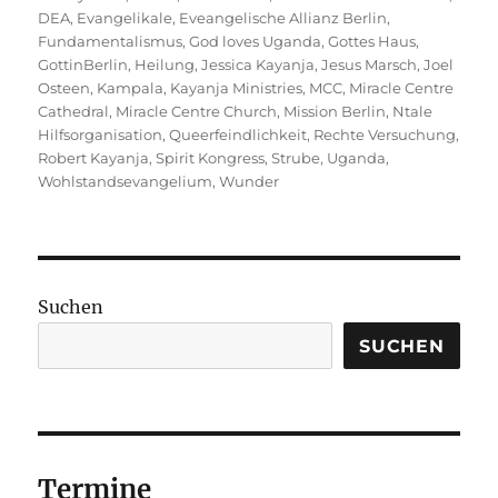
DEA
,
Evangelikale
,
Eveangelische Allianz Berlin
,
Fundamentalismus
,
God loves Uganda
,
Gottes Haus
,
GottinBerlin
,
Heilung
,
Jessica Kayanja
,
Jesus Marsch
,
Joel
Osteen
,
Kampala
,
Kayanja Ministries
,
MCC
,
Miracle Centre
Cathedral
,
Miracle Centre Church
,
Mission Berlin
,
Ntale
Hilfsorganisation
,
Queerfeindlichkeit
,
Rechte Versuchung
,
Robert Kayanja
,
Spirit Kongress
,
Strube
,
Uganda
,
Wohlstandsevangelium
,
Wunder
Suchen
SUCHEN
Termine