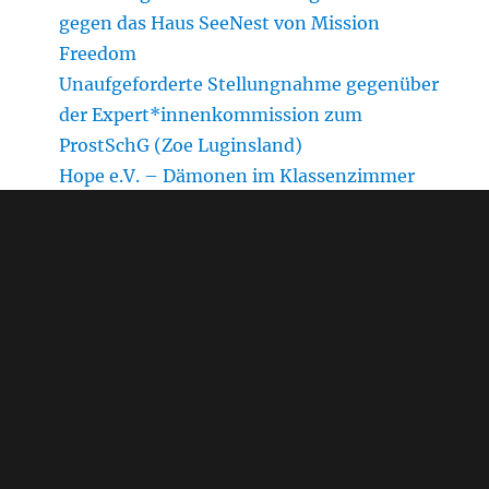
gegen das Haus SeeNest von Mission
Freedom
Unaufgeforderte Stellungnahme gegenüber
der Expert*innenkommission zum
ProstSchG (Zoe Luginsland)
Hope e.V. – Dämonen im Klassenzimmer
Ein neues Projekt in Leipzig – Was hat es mit
Yadira auf sich
„Jesus Army is rising up“
Rückblick: CSD München 2026
Christliche Fundamentalist*innen
missionieren auf dem CSD München