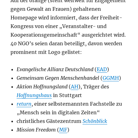
Auf der orange (steht weltweit für Engagement
gegen Gewalt an Frauen) gehaltenen
Homepage wird informiert, dass der Freiheit-
Kongress von einer „Veranstalter- und
Kooperationsgemeinschaft“ ausgerichtet wird.
40 NGO’s seien daran beteiligt, davon werden
prominent mit Logo gelistet:
Evangelische Allianz Deutschland
(
EAD
)
Gemeinsam Gegen Menschenhandel
(
GGMH
)
Aktion Hoffnungsland
(
AH
), Träger des
Hoffnungshaus
in Stuttgart
return
, einer selbsternannten Fachstelle zu
„Mensch sein in digitalen Zeiten“
christliches Gästezentrum
Schönblick
Mission Freedom
(
MF
)