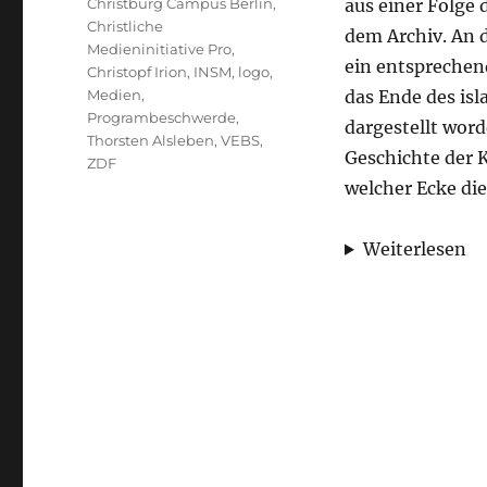
Schlagwörter
Christburg Campus Berlin
,
aus einer Folge
Christliche
dem Archiv. An d
Medieninitiative Pro
,
ein entsprechen
Christopf Irion
,
INSM
,
logo
,
Medien
,
das Ende des is
Programbeschwerde
,
dargestellt word
Thorsten Alsleben
,
VEBS
,
Geschichte der K
ZDF
welcher Ecke di
Weiterlesen