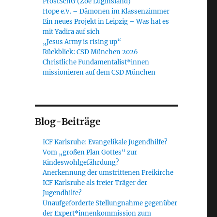
ProstSchG (Zoe Luginsland)
Hope e.V. – Dämonen im Klassenzimmer
Ein neues Projekt in Leipzig – Was hat es
mit Yadira auf sich
„Jesus Army is rising up“
Rückblick: CSD München 2026
Christliche Fundamentalist*innen
missionieren auf dem CSD München
Blog-Beiträge
ICF Karlsruhe: Evangelikale Jugendhilfe?
Vom „großen Plan Gottes“ zur
Kindeswohlgefährdung?
Anerkennung der umstrittenen Freikirche
ICF Karlsruhe als freier Träger der
Jugendhilfe?
Unaufgeforderte Stellungnahme gegenüber
der Expert*innenkommission zum