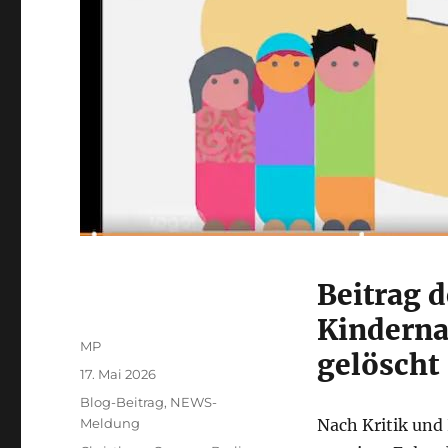
Beitrag 
Kinderna
Autor
MP
gelöscht
Veröffentlicht
17. Mai 2026
am
Kategorien
Blog-Beitrag
,
NEWS-
Meldung
Nach Kritik und