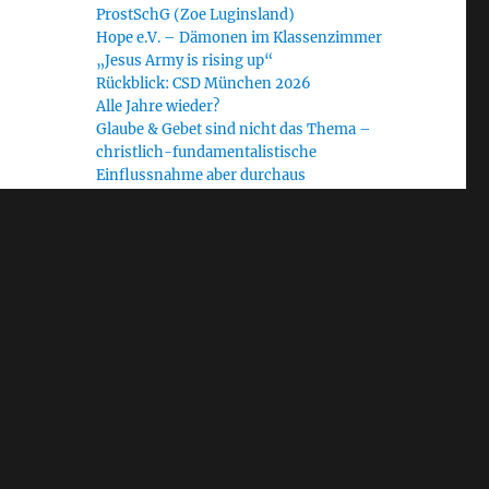
ProstSchG (Zoe Luginsland)
Hope e.V. – Dämonen im Klassenzimmer
„Jesus Army is rising up“
Rückblick: CSD München 2026
Alle Jahre wieder?
Glaube & Gebet sind nicht das Thema –
christlich-fundamentalistische
Einflussnahme aber durchaus
Radiofeature „Heilige Krieger“: Journalist
Ralf Homann im Gespräch mit dem WDR
Schlagwörter
Allgäu
#NoUNUM24
Bayern
Bethel Church
Blinder Fleck
CfaN
christlicher Fundamentalismus
Demokratie
EAD
Diakonie