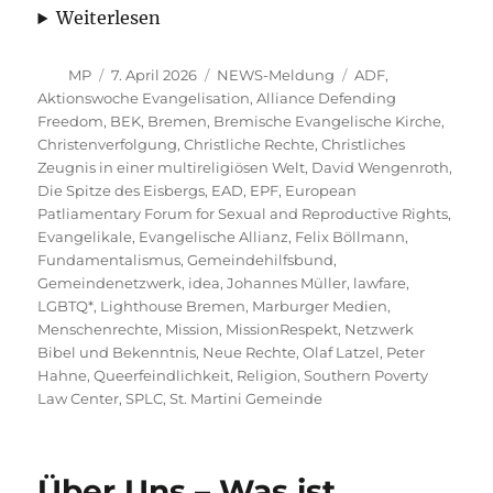
Weiterlesen
Autor
Veröffentlicht
Kategorien
Schlagwörter
MP
7. April 2026
NEWS-Meldung
ADF
,
am
Aktionswoche Evangelisation
,
Alliance Defending
Freedom
,
BEK
,
Bremen
,
Bremische Evangelische Kirche
,
Christenverfolgung
,
Christliche Rechte
,
Christliches
Zeugnis in einer multireligiösen Welt
,
David Wengenroth
,
Die Spitze des Eisbergs
,
EAD
,
EPF
,
European
Patliamentary Forum for Sexual and Reproductive Rights
,
Evangelikale
,
Evangelische Allianz
,
Felix Böllmann
,
Fundamentalismus
,
Gemeindehilfsbund
,
Gemeindenetzwerk
,
idea
,
Johannes Müller
,
lawfare
,
LGBTQ*
,
Lighthouse Bremen
,
Marburger Medien
,
Menschenrechte
,
Mission
,
MissionRespekt
,
Netzwerk
Bibel und Bekenntnis
,
Neue Rechte
,
Olaf Latzel
,
Peter
Hahne
,
Queerfeindlichkeit
,
Religion
,
Southern Poverty
Law Center
,
SPLC
,
St. Martini Gemeinde
Über Uns – Was ist