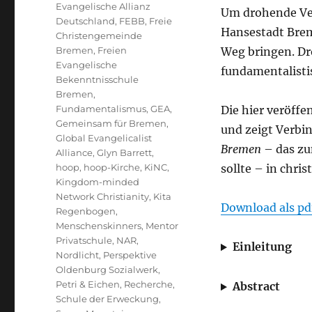
Evangelische Allianz
Um drohende Ver
Deutschland
,
FEBB
,
Freie
Hansestadt Brem
Christengemeinde
Bremen
,
Freien
Weg bringen. Dro
Evangelische
fundamentalistis
Bekenntnisschule
Bremen
,
Fundamentalismus
,
GEA
,
Die hier veröffe
Gemeinsam für Bremen
,
und zeigt Verb
Global Evangelicalist
Bremen
– das zu
Alliance
,
Glyn Barrett
,
hoop
,
hoop-Kirche
,
KiNC
,
sollte – in chri
Kingdom-minded
Network Christianity
,
Kita
Download als pd
Regenbogen
,
Menschenskinners
,
Mentor
Privatschule
,
NAR
,
Einleitung
Nordlicht
,
Perspektive
Oldenburg Sozialwerk
,
Petri & Eichen
,
Recherche
,
Abstract
Schule der Erweckung
,