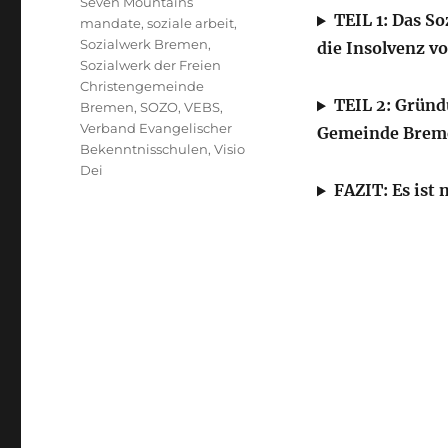
Seven Mountains
TEIL 1: Das S
mandate
,
soziale arbeit
,
Sozialwerk Bremen
,
die Insolvenz v
Sozialwerk der Freien
Christengemeinde
TEIL 2: Gründ
Bremen
,
SOZO
,
VEBS
,
Verband Evangelischer
Gemeinde Breme
Bekenntnisschulen
,
Visio
Dei
FAZIT: Es ist 