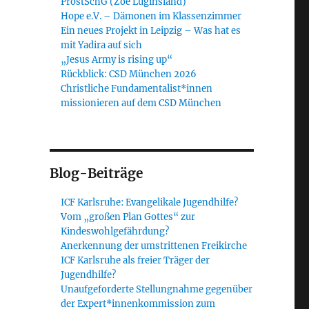
ProstSchG (Zoe Luginsland)
Hope e.V. – Dämonen im Klassenzimmer
Ein neues Projekt in Leipzig – Was hat es
mit Yadira auf sich
„Jesus Army is rising up“
Rückblick: CSD München 2026
Christliche Fundamentalist*innen
missionieren auf dem CSD München
Blog-Beiträge
ICF Karlsruhe: Evangelikale Jugendhilfe?
Vom „großen Plan Gottes“ zur
Kindeswohlgefährdung?
Anerkennung der umstrittenen Freikirche
ICF Karlsruhe als freier Träger der
Jugendhilfe?
Unaufgeforderte Stellungnahme gegenüber
der Expert*innenkommission zum