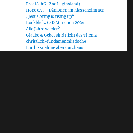
ProstSchG (Zoe Luginsland)
Hope e.V. – Dämonen im Klassenzimmer
„Jesus Army is rising up“
Rückblick: CSD München 2026
Alle Jahre wieder?
Glaube & Gebet sind nicht das Thema –
christlich-fundamentalistische
Einflussnahme aber durchaus
Radiofeature „Heilige Krieger“: Journalist
Ralf Homann im Gespräch mit dem WDR
Schlagwörter
Allgäu
#NoUNUM24
Bayern
Bethel Church
Blinder Fleck
CfaN
christlicher Fundamentalismus
Demokratie
EAD
Diakonie