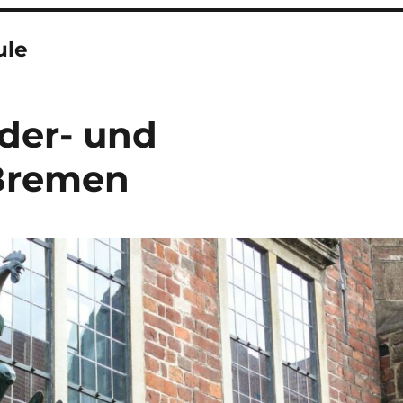
ule
der- und
 Bremen