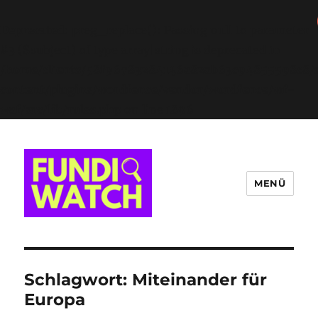
Deprecated
: preg_replace(): Passing null to parameter
#3 ($subject) of type array|string is deprecated in
/home/clients/58f96783284146a82ab63c94855598c8/s
content/plugins/wordfence/vendor/wordfence/wf-
waf/src/lib/rules.php
on line
1896
MENÜ
FUNDIWATCH
Schlagwort:
Miteinander für
Europa