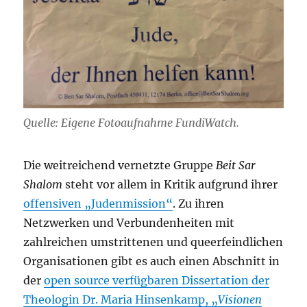
Quelle: Eigene Fotoaufnahme FundiWatch.
Die weitreichend vernetzte Gruppe
Beit Sar
Shalom
steht vor allem in Kritik aufgrund ihrer
offensiven „Judenmission“
. Zu ihren
Netzwerken und Verbundenheiten mit
zahlreichen umstrittenen und queerfeindlichen
Organisationen gibt es auch einen Abschnitt in
der
open source verfügbaren Dissertation der
Theologin Dr. Maria Hinsenkamp, „
Visionen