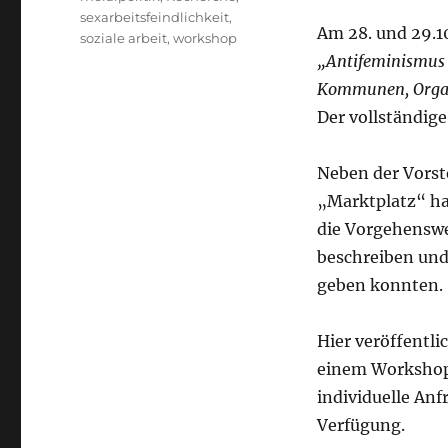
sexarbeitsfeindlichkeit
,
Am 28. und 29.1
soziale arbeit
,
workshop
„Antifeminismus 
Kommunen, Organi
Der vollständig
Neben der Vorst
„Marktplatz“ ha
die Vorgehenswe
beschreiben und
geben konnten.
Hier veröffentl
einem Workshop
individuelle Anf
Verfügung.