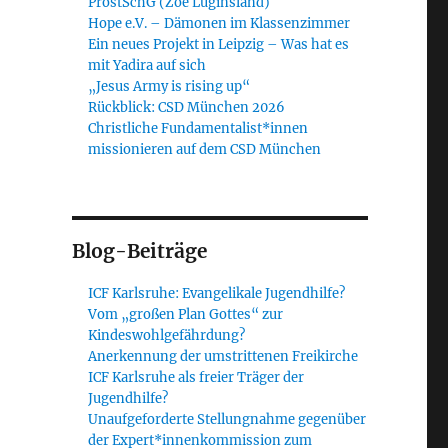
ProstSchG (Zoe Luginsland)
Hope e.V. – Dämonen im Klassenzimmer
Ein neues Projekt in Leipzig – Was hat es
mit Yadira auf sich
„Jesus Army is rising up“
Rückblick: CSD München 2026
Christliche Fundamentalist*innen
missionieren auf dem CSD München
Blog-Beiträge
ICF Karlsruhe: Evangelikale Jugendhilfe?
Vom „großen Plan Gottes“ zur
Kindeswohlgefährdung?
Anerkennung der umstrittenen Freikirche
ICF Karlsruhe als freier Träger der
Jugendhilfe?
Unaufgeforderte Stellungnahme gegenüber
der Expert*innenkommission zum