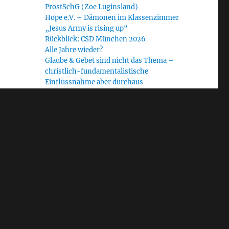
ProstSchG (Zoe Luginsland)
Hope e.V. – Dämonen im Klassenzimmer
„Jesus Army is rising up“
Rückblick: CSD München 2026
Alle Jahre wieder?
Glaube & Gebet sind nicht das Thema –
christlich-fundamentalistische
Einflussnahme aber durchaus
Radiofeature „Heilige Krieger“: Journalist
Ralf Homann im Gespräch mit dem WDR
Schlagwörter
Allgäu
#NoUNUM24
Bayern
Bethel Church
Blinder Fleck
CfaN
christlicher Fundamentalismus
Demokratie
EAD
Diakonie