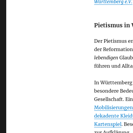
Württemberg e.V.
Pietismus in
Der Pietismus e
der Reformation.
lebendigen
Glaube
führen und Allta
In Württemberg 
besondere Bedeu
Gesellschaft. Ei
Mobilisierungen
dekadente Kleid
Kartenspiel
. Be
zur Aufklärung.