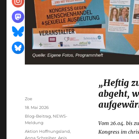
„Heftig z
abgeht, w
Autor
Zoe
aufgewär
Veröffentlicht
18. Mai 2026
am
Kategorien
Blog-Beitrag
,
NEWS-
Meldung
Vom 26.04. bis zu
Schlagwörter
Aktion Hoffnungsland
,
Kongress im chris
Anna Schreiber
,
Apis
,