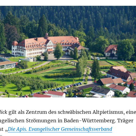
ick
gilt als Zentrum des schwäbischen Altpietismus, eine
angelischen Strömungen in Baden-Württemberg. Träger
st „
Die Apis. Evangelischer Gemeinschaftsverband