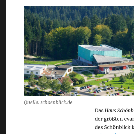
Quelle: schoenblick.de
Das
Haus Schönbl
der größten ev
des Schönblick i