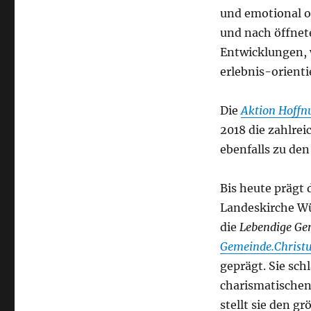
und emotional o
und nach öffnet
Entwicklungen, 
erlebnis-orienti
Die
Aktion Hoff
2018 die zahlrei
ebenfalls zu de
Bis heute prägt 
Landeskirche Wü
die
Lebendige Ge
Gemeinde.Christ
geprägt. Sie sch
charismatische
stellt sie den g