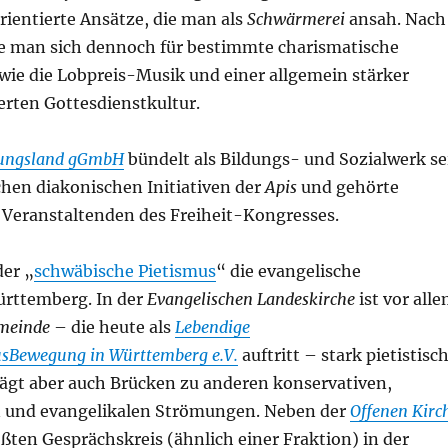
rientierte Ansätze, die man als
Schwärmerei
ansah. Nach
e man sich dennoch für bestimmte charismatische
wie die Lobpreis-Musik und einer allgemein stärker
erten Gottesdienstkultur.
nungsland gGmbH
bündelt als Bildungs- und Sozialwerk se
chen diakonischen Initiativen der
Apis
und gehörte
n Veranstaltenden des Freiheit-Kongresses.
der „
schwäbische Pietismus
“ die evangelische
rttemberg. In der
Evangelischen Landeskirche
ist vor all
meinde
– die heute als
Lebendige
usBewegung in Württemberg e.V.
auftritt – stark pietistisc
lägt aber auch Brücken zu anderen konservativen,
n und evangelikalen Strömungen. Neben der
Offenen Kirc
rößten Gesprächskreis (ähnlich einer Fraktion) in der