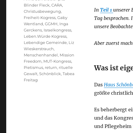
Blinder Fleck
,
CARA
,
In
Teil 1
unserer 
Christusbewegung
,
Freiheit-Kogress
,
Gaby
Tag besprochen. I
Wentland
,
GGMH
,
Inga
unsere Beobachter
Gerckens
,
Israelkongress
,
Leben.Würde Kogress
,
Lebendige Gemeinde
,
Liz
Aber zuerst mache
Wieskerstrauch
,
Menschenhandel
,
Mission
Freedom
,
MUT-Kongress
,
Was ist eig
Pietismus
,
return
,
rituelle
Gewalt
,
Schönblick
,
Tabea
Freitag
Das
Haus Schönbl
größte christli
Es beherbergt e
und das Kongre
und Pflegeheim 