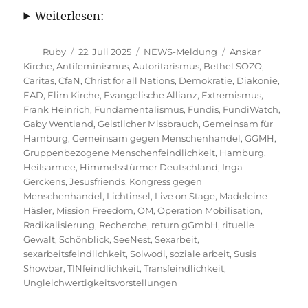
Weiterlesen:
Autor
Veröffentlicht
Kategorien
Schlagwörter
Ruby
22. Juli 2025
NEWS-Meldung
Anskar
am
Kirche
,
Antifeminismus
,
Autoritarismus
,
Bethel SOZO
,
Caritas
,
CfaN
,
Christ for all Nations
,
Demokratie
,
Diakonie
,
EAD
,
Elim Kirche
,
Evangelische Allianz
,
Extremismus
,
Frank Heinrich
,
Fundamentalismus
,
Fundis
,
FundiWatch
,
Gaby Wentland
,
Geistlicher Missbrauch
,
Gemeinsam für
Hamburg
,
Gemeinsam gegen Menschenhandel
,
GGMH
,
Gruppenbezogene Menschenfeindlichkeit
,
Hamburg
,
Heilsarmee
,
Himmelsstürmer Deutschland
,
Inga
Gerckens
,
Jesusfriends
,
Kongress gegen
Menschenhandel
,
Lichtinsel
,
Live on Stage
,
Madeleine
Häsler
,
Mission Freedom
,
OM
,
Operation Mobilisation
,
Radikalisierung
,
Recherche
,
return gGmbH
,
rituelle
Gewalt
,
Schönblick
,
SeeNest
,
Sexarbeit
,
sexarbeitsfeindlichkeit
,
Solwodi
,
soziale arbeit
,
Susis
Showbar
,
TINfeindlichkeit
,
Transfeindlichkeit
,
Ungleichwertigkeitsvorstellungen