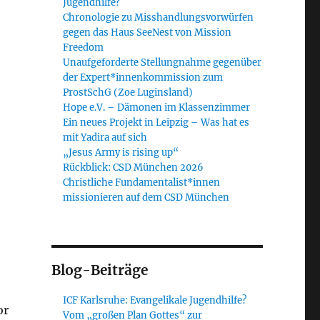
Jugendhilfe?
Chronologie zu Misshandlungsvorwürfen
gegen das Haus SeeNest von Mission
Freedom
Unaufgeforderte Stellungnahme gegenüber
der Expert*innenkommission zum
ProstSchG (Zoe Luginsland)
Hope e.V. – Dämonen im Klassenzimmer
Ein neues Projekt in Leipzig – Was hat es
mit Yadira auf sich
„Jesus Army is rising up“
Rückblick: CSD München 2026
Christliche Fundamentalist*innen
missionieren auf dem CSD München
Blog-Beiträge
ICF Karlsruhe: Evangelikale Jugendhilfe?
or
Vom „großen Plan Gottes“ zur