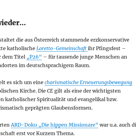
 wieder…
staltet die aus Österreich stammende erzkonservative
zte katholische
Loretto-Gemeinschaft
ihr Pfingsfest –
r dem Titel
„P26“
– für tausende junge Menschen an
ndorten im deutschsprachigem Raum.
lt es sich um eine
charismatische Erneuerungsbewegung
olischen Kirche. Die
CE
gilt als eine der wichtigsten
 katholischer Spiritualität und evangelikal bzw.
rismatisch geprägten Glaubensformen.
erten
ARD-Doku „Die hippen Missionare“
war u.a. auch d
schaft erst vor Kurzem Thema.