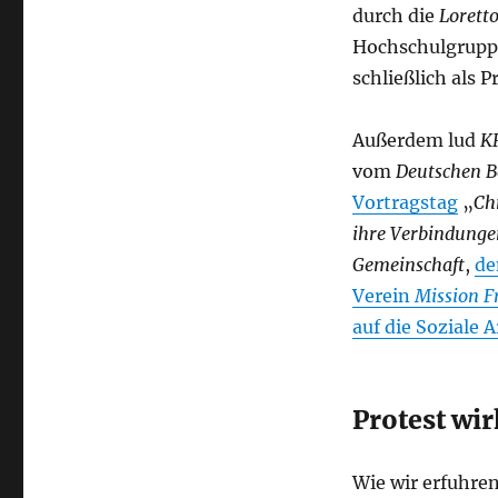
durch die
Lorett
Hochschulgrup
schließlich als 
Außerdem lud
K
vom
Deutschen Be
Vortragstag
„
Ch
ihre Verbindungen
Gemeinschaft
,
de
Verein
Mission 
auf die Soziale A
Protest wi
Wie wir erfuhre