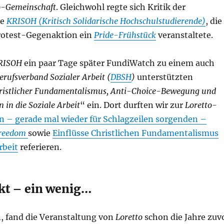
o-Gemeinschaft
. Gleichwohl regte sich Kritik der
pe
KRISOH
(Kritisch Solidarische Hochschulstudierende)
, die
Protest-Gegenaktion ein
Pride-Frühstück
veranstaltete.
RISOH
ein paar Tage später FundiWatch zu einem auch
rufsverband Sozialer Arbeit (
DBSH
)
unterstützten
ristlicher Fundamentalismus, Anti-Choice-Bewegung und
 in die Soziale Arbeit
“ ein. Dort durften wir zur
Loretto-
n – gerade mal wieder für Schlagzeilen sorgenden –
Freedom
sowie
Einflüsse Christlichen Fundamentalismus
rbeit
referieren.
rkt – ein wenig…
n, fand die Veranstaltung von
Loretto
schon die Jahre zuv