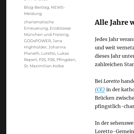
am
Kategorien
Blog-Beitrag
,
NEWS-
Meldung
Alle Jahre
Schlagwörter
charismatische
Erneuerung
,
Erzdiözese
München und Freising
,
Jedes Jahr veran
GODsPOWER
,
Jana
Highholder
,
Johanna
und weit vernet
Planeth
,
Loretto
,
Lukas
dieses Jahr unte
Repert
,
P25
,
P26
,
Pfingsten
,
zahlreichen Sta
St. Maximilian Kolbe
Bei
Loretto
hande
(CE)
in der kath
Brücken zwischen
pfingstlich-cha
In der sehensw
Loretto-Gemein