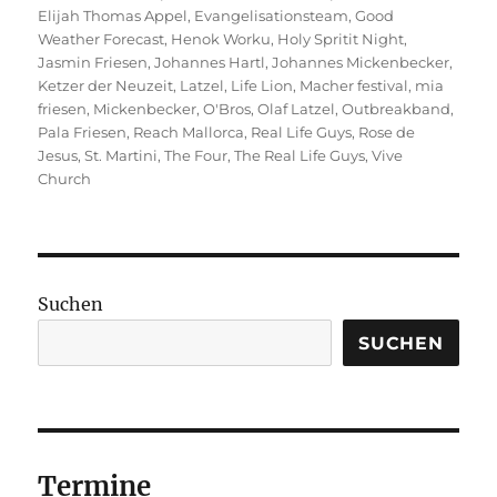
Elijah Thomas Appel
,
Evangelisationsteam
,
Good
Weather Forecast
,
Henok Worku
,
Holy Spritit Night
,
Jasmin Friesen
,
Johannes Hartl
,
Johannes Mickenbecker
,
Ketzer der Neuzeit
,
Latzel
,
Life Lion
,
Macher festival
,
mia
friesen
,
Mickenbecker
,
O'Bros
,
Olaf Latzel
,
Outbreakband
,
Pala Friesen
,
Reach Mallorca
,
Real Life Guys
,
Rose de
Jesus
,
St. Martini
,
The Four
,
The Real Life Guys
,
Vive
Church
Suchen
SUCHEN
Termine