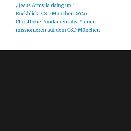
„Jesus Army is rising up“
Rückblick: CSD München 2026
Christliche Fundamentalist*innen
missionieren auf dem CSD München
Blog-Beiträge
ICF Karlsruhe: Evangelikale Jugendhilfe?
Vom „großen Plan Gottes“ zur
Kindeswohlgefährdung?
Anerkennung der umstrittenen Freikirche
ICF Karlsruhe als freier Träger der
Jugendhilfe?
Unaufgeforderte Stellungnahme gegenüber