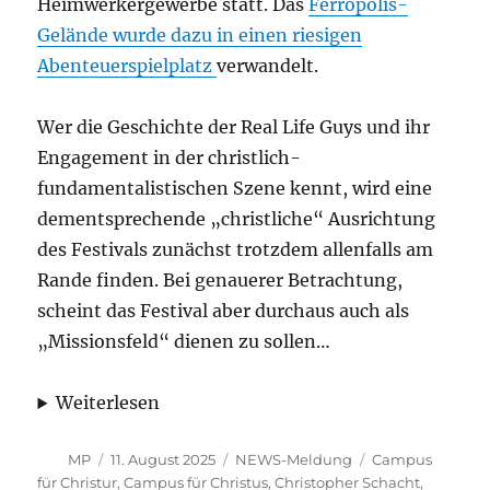
Heimwerkergewerbe statt. Das
Ferropolis-
Gelände wurde dazu in einen riesigen
Abenteuerspielplatz
verwandelt.
Wer die Geschichte der Real Life Guys und ihr
Engagement in der christlich-
fundamentalistischen Szene kennt, wird eine
dementsprechende „christliche“ Ausrichtung
des Festivals zunächst trotzdem allenfalls am
Rande finden. Bei genauerer Betrachtung,
scheint das Festival aber durchaus auch als
„Missionsfeld“ dienen zu sollen…
Weiterlesen
Autor
Veröffentlicht
Kategorien
Schlagwörter
MP
11. August 2025
NEWS-Meldung
Campus
am
für Christur
,
Campus für Christus
,
Christopher Schacht
,