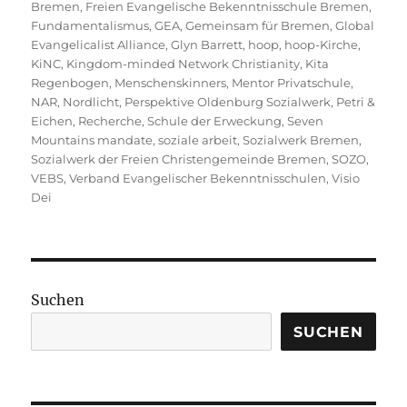
Bremen
,
Freien Evangelische Bekenntnisschule Bremen
,
Fundamentalismus
,
GEA
,
Gemeinsam für Bremen
,
Global
Evangelicalist Alliance
,
Glyn Barrett
,
hoop
,
hoop-Kirche
,
KiNC
,
Kingdom-minded Network Christianity
,
Kita
Regenbogen
,
Menschenskinners
,
Mentor Privatschule
,
NAR
,
Nordlicht
,
Perspektive Oldenburg Sozialwerk
,
Petri &
Eichen
,
Recherche
,
Schule der Erweckung
,
Seven
Mountains mandate
,
soziale arbeit
,
Sozialwerk Bremen
,
Sozialwerk der Freien Christengemeinde Bremen
,
SOZO
,
VEBS
,
Verband Evangelischer Bekenntnisschulen
,
Visio
Dei
Suchen
SUCHEN