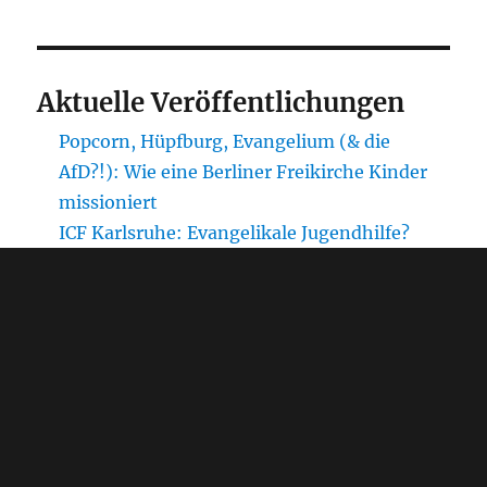
Aktuelle Veröffentlichungen
Popcorn, Hüpfburg, Evangelium (& die
AfD?!): Wie eine Berliner Freikirche Kinder
missioniert
ICF Karlsruhe: Evangelikale Jugendhilfe?
Vom „großen Plan Gottes“ zur
Kindeswohlgefährdung?
Anerkennung der umstrittenen Freikirche
ICF Karlsruhe als freier Träger der
Jugendhilfe?
Chronologie zu Misshandlungsvorwürfen
gegen das Haus SeeNest von Mission
Freedom