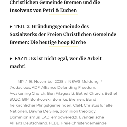
Christlichen Gemeinde Bremen und die
Insolvenz von Petri & Euchen
TEIL 2: Gründungsgemeinde des
Sozialwerks der Freien Christlichen Gemeinde
Bremen: Die heutige hoop Kirche
FAZIT: Es ist nicht egal, wer die Arbeit
macht!
Autor
Veröffentlicht
Kategorien
MP
16. November 2025
NEWS-Meldung
am
Schlagwörter
!Audacious
,
ADF
,
Alliance Defending Freedom
,
Awakening Church
,
Ben Fitzgerald
,
Bethel Church
,
Bethel
SOZO
,
BfP
,
Bonkowski
,
Bonnke
,
Bremen
,
Bund
freikirchlicher Pfingstgemeinden
,
CfaN
,
Christus für alle
Nationen
,
Dawna De Silva
,
dominion theology
,
Dominionismus
,
EAD
,
empowered21
,
Evangelische
Allianz Deutschland
,
FEBB
,
Freie Christengemeinde