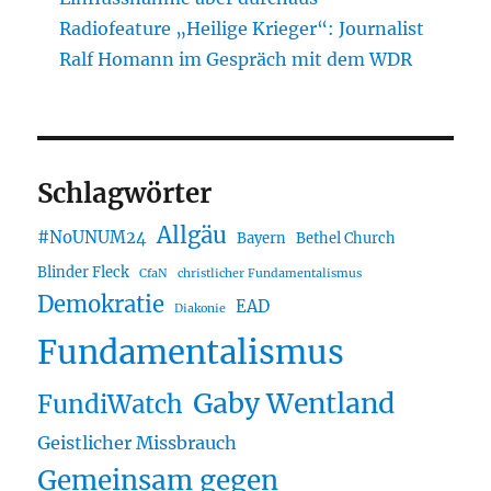
Radiofeature „Heilige Krieger“: Journalist
Ralf Homann im Gespräch mit dem WDR
Schlagwörter
Allgäu
#NoUNUM24
Bayern
Bethel Church
Blinder Fleck
CfaN
christlicher Fundamentalismus
Demokratie
EAD
Diakonie
Fundamentalismus
Gaby Wentland
FundiWatch
Geistlicher Missbrauch
Gemeinsam gegen