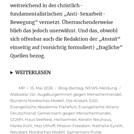
weitreichend in der christlich-
fundamentalistischen „Anti-Sexarbeit-
Bewegung“ vernetzt. Überraschenderweise
blieb das jedoch unerwähnt. Und das, obwohl
sich offenbar auch die Redaktion der „
Anstalt
“
einseitig auf (vorsichtig formuliert) „fragliche“
Quellen bezog.
WEITERLESEN
Autor
Veröffentlicht
Kategorien
Schla
MP
15. Mai 2026
Blog-Beitrag
,
NEWS-Meldung
am
Alabastar Jar
,
AugsburgerInnen gegen Menschenhandel
,
Bündnis Nordisches Modell
,
Die Anstalt
,
EAD
,
Evangelische Akademie Frankfurt
,
Evangelische Allianz
Deutschland
,
Gemeinsam gegen Menschenhandel
,
GGMH
,
Haus SeeNest
,
Heilsarmee
,
Kerstin Neuhaus
,
Maike Kühl
,
Max Uthoff
,
Mission Freedom
,
Nathalie Eylath
,
Neustart
,
Nordisches Modell
,
Samaritans Purse
,