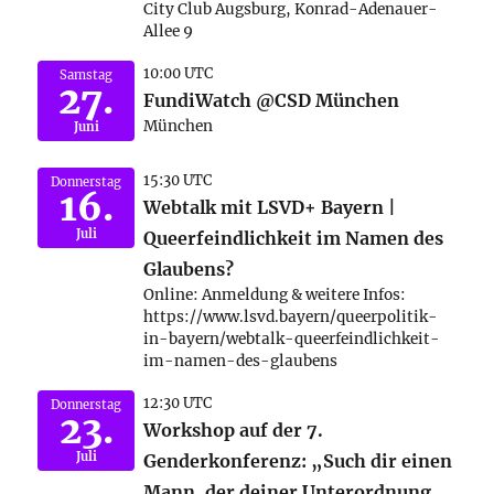
City Club Augsburg, Konrad-Adenauer-
Allee 9
10:00 UTC
Samstag
27.
FundiWatch @CSD München
München
Juni
15:30 UTC
Donnerstag
16.
Webtalk mit LSVD+ Bayern |
Juli
Queerfeindlichkeit im Namen des
Glaubens?
Online: Anmeldung & weitere Infos:
https://www.lsvd.bayern/queerpolitik-
in-bayern/webtalk-queerfeindlichkeit-
im-namen-des-glaubens
12:30 UTC
Donnerstag
23.
Workshop auf der 7.
Juli
Genderkonferenz: „Such dir einen
Mann, der deiner Unterordnung