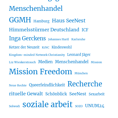
Menschenhandel
GGMH
Haus SeeNest
Hamburg
Himmelsstürmer Deutschland
ICF
Inga Gerckens
Johannes Hartl
Karlsruhe
Ketzer der Neuzeit
Kindeswohl
KiNC
Leonard Jäger
Kingdom-minded Network Christianity
Medien
Menschenhandel
Liz Wieskerstrauch
Mission
Mission Freedom
München
Recherche
Queerfeindlichkeit
Neue Rechte
rituelle Gewalt
SeeNest
Schönblick
Sexarbeit
soziale arbeit
UNUM24
Solwodi
SOZO