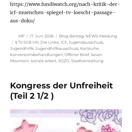
https://www.fundiwatch.org/nach-kritik-der-
icf-muenchen-spiegel-tv-loescht-passage-
aus-doku/
Autor
Veröffentlicht
Kategorien
MP
17. Juni 2026
Blog-Beitrag
,
NEWS-Meldung
am
Schlagwörter
§ 75 SGB VIII
,
Die Linke
,
ICF
,
Jugendausschuss
,
Jugendhilfe
,
Jugendhilfeausschuss
,
Karlsruhe
,
Konversionsbehandlungen
,
Offener Brief
,
Seven
Mountain
,
soziale arbeit
,
SOZO
,
Stadtverwaltung
Kongress der Unfreiheit
(Teil 2 1/2 )