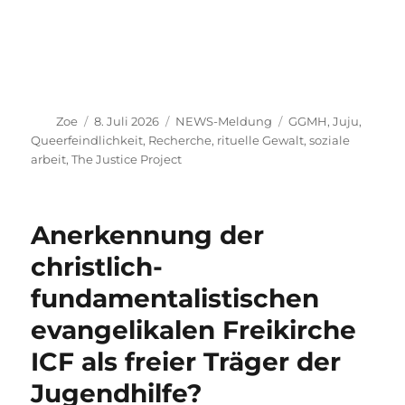
Autor
Veröffentlicht
Kategorien
Schlagwörter
Zoe
8. Juli 2026
NEWS-Meldung
GGMH
,
Juju
,
am
Queerfeindlichkeit
,
Recherche
,
rituelle Gewalt
,
soziale
arbeit
,
The Justice Project
Anerkennung der
christlich-
fundamentalistischen
evangelikalen Freikirche
ICF als freier Träger der
Jugendhilfe?