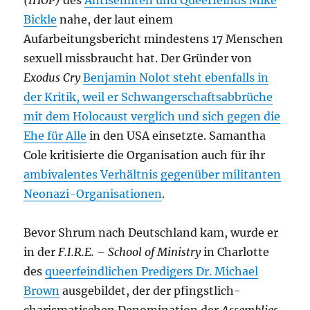
(IHOP)
des
Antisemiten und Queerfeinds Mike
Bickle
nahe, der laut einem
Aufarbeitungsbericht mindestens 17 Menschen
sexuell missbraucht hat. Der Gründer von
Exodus Cry
Benjamin Nolot steht ebenfalls in
der Kritik, weil er Schwangerschaftsabbrüche
mit dem Holocaust verglich und sich gegen die
Ehe für Alle
in den USA einsetzte. Samantha
Cole kritisierte die Organisation auch für ihr
ambivalentes Verhältnis gegenüber militanten
Neonazi-Organisationen
.
Bevor Shrum nach Deutschland kam, wurde er
in der
F.I.R.E. – School of Ministry
in Charlotte
des
queerfeindlichen Predigers Dr. Michael
Brown
ausgebildet, der der pfingstlich-