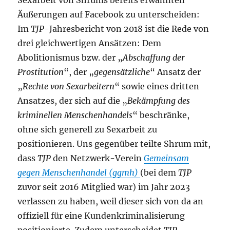
Sexarbeit von Shrums bereits erwähnten
Äußerungen auf Facebook zu unterscheiden:
Im
TJP
-Jahresbericht von 2018 ist die Rede von
drei gleichwertigen Ansätzen: Dem
Abolitionismus bzw. der „
Abschaffung der
Prostitution
“, der „
gegensätzliche
“ Ansatz der
„
Rechte von Sexarbeitern
“ sowie eines dritten
Ansatzes, der sich auf die „
Bekämpfung des
kriminellen Menschenhandels
“ beschränke,
ohne sich generell zu Sexarbeit zu
positionieren. Uns gegenüber teilte Shrum mit,
dass
TJP
den Netzwerk-Verein
Gemeinsam
gegen Menschenhandel (ggmh)
(bei dem
TJP
zuvor seit 2016 Mitglied war) im Jahr 2023
verlassen zu haben, weil dieser sich von da an
offiziell für eine Kundenkriminalisierung