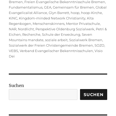
Bremen
,
Freien Evangelische Bekenntnisschule Bremen
,
Fundamentalismus
,
GEA
,
Gemeinsam für Bremen
,
Global
Evangelicalist Alliance
,
Glyn Barrett
,
hoop
,
hoop-Kirche
,
KiNC
,
Kingdom-minded Network Christianity
,
Kita
Regenbogen
,
Menschenskinners
,
Mentor Privatschule
,
NAR
,
Nordlicht
,
Perspektive Oldenburg Sozialwerk
,
Petri &
Eichen
,
Recherche
,
Schule der Erweckung
,
Seven
Mountains mandate
,
soziale arbeit
,
Sozialwerk Bremen
,
Sozialwerk der Freien Christengemeinde Bremen
,
SOZO
,
VEBS
,
Verband Evangelischer Bekenntnisschulen
,
Visio
Dei
Suchen
SUCHEN