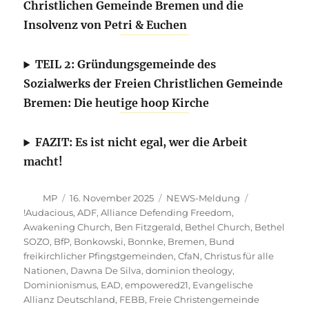
Christlichen Gemeinde Bremen und die
Insolvenz von Petri & Euchen
TEIL 2: Gründungsgemeinde des
Sozialwerks der Freien Christlichen Gemeinde
Bremen: Die heutige hoop Kirche
FAZIT: Es ist nicht egal, wer die Arbeit
macht!
Autor
Veröffentlicht
Kategorien
MP
16. November 2025
NEWS-Meldung
am
Schlagwörter
!Audacious
,
ADF
,
Alliance Defending Freedom
,
Awakening Church
,
Ben Fitzgerald
,
Bethel Church
,
Bethel
SOZO
,
BfP
,
Bonkowski
,
Bonnke
,
Bremen
,
Bund
freikirchlicher Pfingstgemeinden
,
CfaN
,
Christus für alle
Nationen
,
Dawna De Silva
,
dominion theology
,
Dominionismus
,
EAD
,
empowered21
,
Evangelische
Allianz Deutschland
,
FEBB
,
Freie Christengemeinde