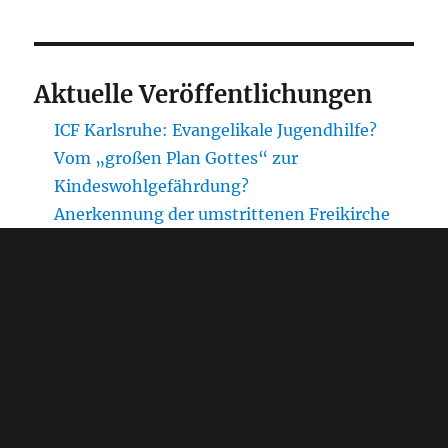
Aktuelle Veröffentlichungen
ICF Karlsruhe: Evangelikale Jugendhilfe?
Vom „großen Plan Gottes“ zur
Kindeswohlgefährdung?
Anerkennung der umstrittenen Freikirche
ICF Karlsruhe als freier Träger der
Jugendhilfe?
Chronologie zu Misshandlungsvorwürfen
gegen das Haus SeeNest von Mission
Freedom
Unaufgeforderte Stellungnahme gegenüber
der Expert*innenkommission zum
ProstSchG (Zoe Luginsland)