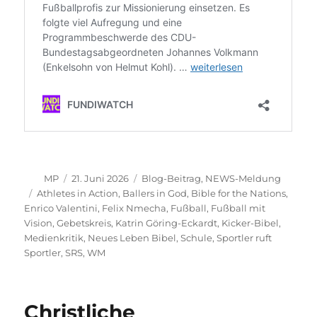
Autor
Veröffentlicht
Kategorien
MP
21. Juni 2026
Blog-Beitrag
,
NEWS-Meldung
am
Schlagwörter
Athletes in Action
,
Ballers in God
,
Bible for the Nations
,
Enrico Valentini
,
Felix Nmecha
,
Fußball
,
Fußball mit
Vision
,
Gebetskreis
,
Katrin Göring-Eckardt
,
Kicker-Bibel
,
Medienkritik
,
Neues Leben Bibel
,
Schule
,
Sportler ruft
Sportler
,
SRS
,
WM
Christliche