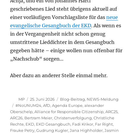
Achja, und ein von Johannes Hartl
geschriebenes Lied steht übrigens aktuell auf
einer vorläufigen Vorschlagsliste für das
neue
evangelische Gesangbuch der EKD
. Als wenn es
in der Vergangenheit nicht schon genug
umstrittene Lieddichter in dem Gesangbuch
gegeben hätte – einige wollen nun offenbar für
„Nachschub“ sorgen…
Aber dazu an anderer Stelle einmal mehr.
Autor
Veröffentlicht
Kategorien
MP
25. Juni 2026
Blog-Beitrag
,
NEWS-Meldung
am
Schlagwörter
#NoUNUM24
,
AfD
,
Agenda Europe
,
alexander
Oberschelp
,
Alliance for Responsible Citizenship
,
ARC25
,
ARC26
,
Bertram Meier
,
Christenverfolgung
,
Christliche
Rechte
,
EKD
,
EKD Gesangbuch
,
Fadi Krikor
,
Far Right
,
Frauke Petry
,
Gudrung Kugler
,
Jana Highholder
,
Jasmin