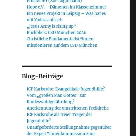
ProstSchG (Zoe Luginsland)
Hope e.V. – Dämonen im Klassenzimmer
Ein neues Projekt in Leipzig – Was hat es
mit Yadira auf sich
„Jesus Army is rising up“
Rückblick: CSD München 2026
Christliche Fundamentalist*innen
missionieren auf dem CSD München
Blog-Beiträge
ICF Karlsruhe: Evangelikale Jugendhilfe?
Vom „großen Plan Gottes“ zur
Kindeswohlgefährdung?
Anerkennung der umstrittenen Freikirche
ICF Karlsruhe als freier Träger der
Jugendhilfe?
Unaufgeforderte Stellungnahme gegenüber
der Expert*innenkommission zum