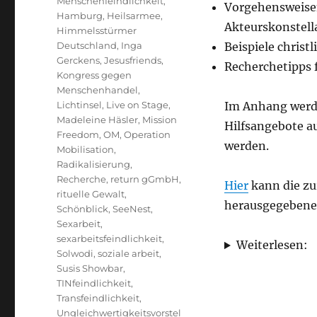
Menschenfeindlichkeit
,
Vorgehensweisen
Hamburg
,
Heilsarmee
,
Akteurskonstell
Himmelsstürmer
Deutschland
,
Inga
Beispiele christ
Gerckens
,
Jesusfriends
,
Recherchetipps f
Kongress gegen
Menschenhandel
,
Lichtinsel
,
Live on Stage
,
Im Anhang werd
Madeleine Häsler
,
Mission
Hilfsangebote a
Freedom
,
OM
,
Operation
werden.
Mobilisation
,
Radikalisierung
,
Recherche
,
return gGmbH
,
Hier
kann die zu
rituelle Gewalt
,
herausgegebene 
Schönblick
,
SeeNest
,
Sexarbeit
,
sexarbeitsfeindlichkeit
,
Weiterlesen:
Solwodi
,
soziale arbeit
,
Susis Showbar
,
TINfeindlichkeit
,
Transfeindlichkeit
,
Ungleichwertigkeitsvorstel