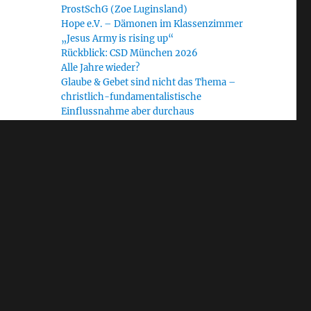
ProstSchG (Zoe Luginsland)
Hope e.V. – Dämonen im Klassenzimmer
„Jesus Army is rising up“
Rückblick: CSD München 2026
Alle Jahre wieder?
Glaube & Gebet sind nicht das Thema –
christlich-fundamentalistische
Einflussnahme aber durchaus
Radiofeature „Heilige Krieger“: Journalist
Ralf Homann im Gespräch mit dem WDR
Schlagwörter
Allgäu
#NoUNUM24
Bayern
Bethel Church
Blinder Fleck
CfaN
christlicher Fundamentalismus
Demokratie
EAD
Diakonie