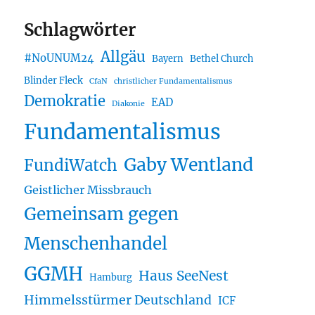
Schlagwörter
Allgäu
#NoUNUM24
Bayern
Bethel Church
Blinder Fleck
CfaN
christlicher Fundamentalismus
Demokratie
EAD
Diakonie
Fundamentalismus
Gaby Wentland
FundiWatch
Geistlicher Missbrauch
Gemeinsam gegen
Menschenhandel
GGMH
Haus SeeNest
Hamburg
Himmelsstürmer Deutschland
ICF