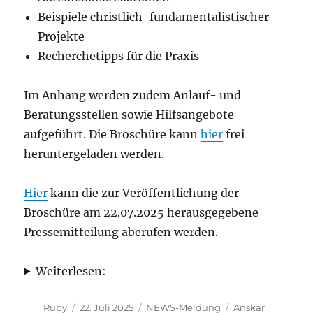
Beispiele christlich-fundamentalistischer
Projekte
Recherchetipps für die Praxis
Im Anhang werden zudem Anlauf- und
Beratungsstellen sowie Hilfsangebote
aufgeführt. Die Broschüre kann
hier
frei
heruntergeladen werden.
Hier
kann die zur Veröffentlichung der
Broschüre am 22.07.2025 herausgegebene
Pressemitteilung aberufen werden.
Weiterlesen:
Autor
Veröffentlicht
Kategorien
Schlagwörter
Ruby
22. Juli 2025
NEWS-Meldung
Anskar