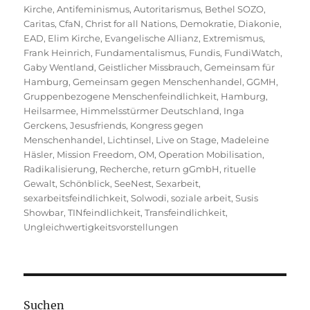
am
Kirche
,
Antifeminismus
,
Autoritarismus
,
Bethel SOZO
,
Caritas
,
CfaN
,
Christ for all Nations
,
Demokratie
,
Diakonie
,
EAD
,
Elim Kirche
,
Evangelische Allianz
,
Extremismus
,
Frank Heinrich
,
Fundamentalismus
,
Fundis
,
FundiWatch
,
Gaby Wentland
,
Geistlicher Missbrauch
,
Gemeinsam für
Hamburg
,
Gemeinsam gegen Menschenhandel
,
GGMH
,
Gruppenbezogene Menschenfeindlichkeit
,
Hamburg
,
Heilsarmee
,
Himmelsstürmer Deutschland
,
Inga
Gerckens
,
Jesusfriends
,
Kongress gegen
Menschenhandel
,
Lichtinsel
,
Live on Stage
,
Madeleine
Häsler
,
Mission Freedom
,
OM
,
Operation Mobilisation
,
Radikalisierung
,
Recherche
,
return gGmbH
,
rituelle
Gewalt
,
Schönblick
,
SeeNest
,
Sexarbeit
,
sexarbeitsfeindlichkeit
,
Solwodi
,
soziale arbeit
,
Susis
Showbar
,
TINfeindlichkeit
,
Transfeindlichkeit
,
Ungleichwertigkeitsvorstellungen
Suchen