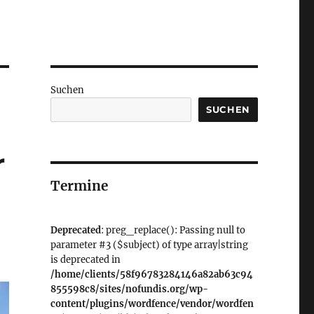
Suchen
SUCHEN
r
Termine
Deprecated
: preg_replace(): Passing null to
parameter #3 ($subject) of type array|string
is deprecated in
/home/clients/58f96783284146a82ab63c94
855598c8/sites/nofundis.org/wp-
content/plugins/wordfence/vendor/wordfen