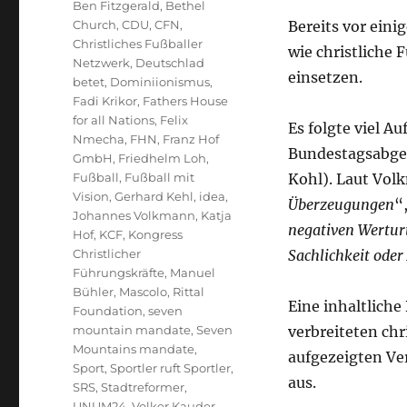
Ben Fitzgerald
,
Bethel
Church
,
CDU
,
CFN
,
Bereits vor ein
Christliches Fußballer
wie christliche
Netzwerk
,
Deutschlad
einsetzen.
betet
,
Dominiionismus
,
Fadi Krikor
,
Fathers House
for all Nations
,
Felix
Es folgte viel 
Nmecha
,
FHN
,
Franz Hof
Bundestagsabge
GmbH
,
Friedhelm Loh
,
Fußball
,
Fußball mit
Kohl). Laut Volk
Vision
,
Gerhard Kehl
,
idea
,
Überzeugungen
“
Johannes Volkmann
,
Katja
negativen Werturt
Hof
,
KCF
,
Kongress
Christlicher
Sachlichkeit ode
Führungskräfte
,
Manuel
Bühler
,
Mascolo
,
Rittal
Eine inhaltlich
Foundation
,
seven
mountain mandate
,
Seven
verbreiteten ch
Mountains mandate
,
aufgezeigten Ve
Sport
,
Sportler ruft Sportler
,
aus.
SRS
,
Stadtreformer
,
UNUM24
,
Volker Kauder
,