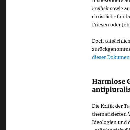
Insbesondere au
Freiheit
sowie au
christlich-fund
Friesen oder Joh
Doch tatsächlic
zurückgenommen
dieser Dokumen
Harmlose 
antiplurali
Die Kritik der
Ta
thematisierten 
Ideologien und d