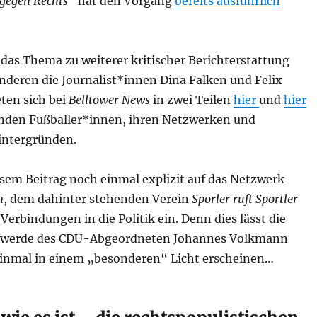
gegen Rechts
“ hat den Vorgang
bereits ausführlich
 das Thema zu weiterer kritischer Berichterstattung
nderen die Journalist*innen Dina Falken und Felix
ten sich bei
Belltower News
in zwei Teilen
hier
und
hier
nden Fußballer*innen, ihren Netzwerken und
intergründen.
esem Beitrag noch einmal explizit auf das Netzwerk
n
, dem dahinter stehenden Verein
Sporler ruft Sportler
erbindungen in die Politik ein. Denn dies lässt die
werde des CDU-Abgeordneten Johannes Volkmann
inmal in einem „besonderen“ Licht erscheinen…