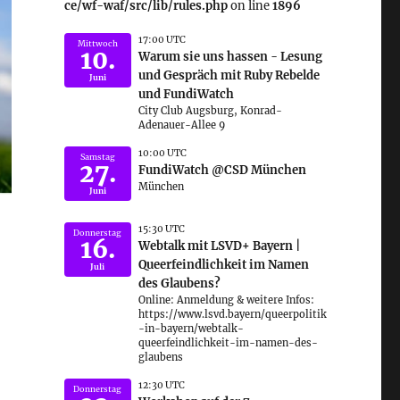
ce/wf-waf/src/lib/rules.php
on line
1896
17:00 UTC
Mittwoch
10.
Warum sie uns hassen - Lesung
und Gespräch mit Ruby Rebelde
Juni
und FundiWatch
City Club Augsburg, Konrad-
Adenauer-Allee 9
10:00 UTC
Samstag
27.
FundiWatch @CSD München
München
Juni
15:30 UTC
Donnerstag
e
16.
Webtalk mit LSVD+ Bayern |
Queerfeindlichkeit im Namen
Juli
des Glaubens?
Online: Anmeldung & weitere Infos:
https://www.lsvd.bayern/queerpolitik
-in-bayern/webtalk-
queerfeindlichkeit-im-namen-des-
glaubens
12:30 UTC
Donnerstag