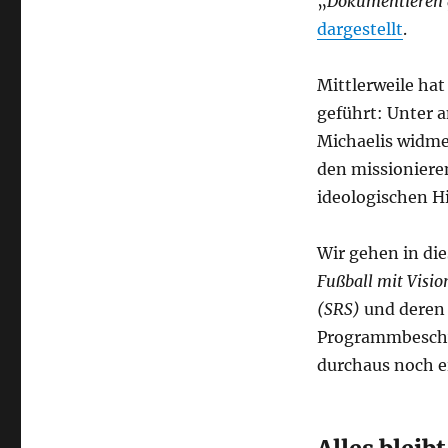
„
Dokumentieren 
dargestellt
.
Mittlerweile hat
geführt: Unter a
Michaelis widme
den missioniere
ideologischen H
Wir gehen in di
Fußball mit Visio
(SRS)
und deren V
Programmbesch
durchaus noch e