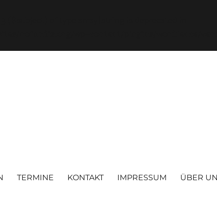
3 ($subject) of type array|string is deprecated in
tes/nofundis.org/wp-content/plugins/wordfence/vend
N
TERMINE
KONTAKT
IMPRESSUM
ÜBER U