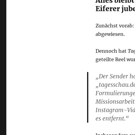
Alles bleib
Eiferer ju
Zunächst vorab
abgewiesen.
Dennoch hat
Ta
geteilte Reel wu
„Der Sender ha
„tagesschau.de
Formulierunge
Missionsarbeit
Instagram-Vid
es entfernt.“