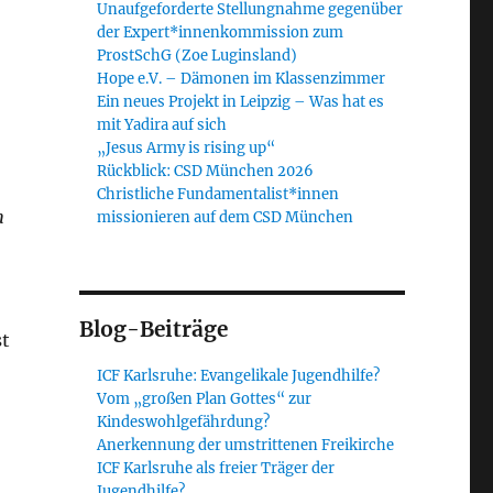
Unaufgeforderte Stellungnahme gegenüber
der Expert*innenkommission zum
ProstSchG (Zoe Luginsland)
Hope e.V. – Dämonen im Klassenzimmer
Ein neues Projekt in Leipzig – Was hat es
mit Yadira auf sich
„Jesus Army is rising up“
Rückblick: CSD München 2026
Christliche Fundamentalist*innen
h
missionieren auf dem CSD München
Blog-Beiträge
st
ICF Karlsruhe: Evangelikale Jugendhilfe?
Vom „großen Plan Gottes“ zur
Kindeswohlgefährdung?
Anerkennung der umstrittenen Freikirche
ICF Karlsruhe als freier Träger der
Jugendhilfe?