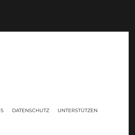
or/wordfence/wf-waf/src/lib/rules.php
on line
1896
NS
DATENSCHUTZ
UNTERSTÜTZEN