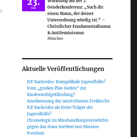
23.
Workshop auf der 7.
Genderkonferenz: „Such dir
u
,
Juli
einen Mann, der deiner
Unterordnung würdig ist.“ –
Christlicher Fundamentalismus
& Antifeminismus
München
Aktuelle Veröffentlichungen
ICF Karlsruhe: Evangelikale Jugendhilfe?
Vom „großen Plan Gottes“ zur
Kindeswohlgefährdung?
Anerkennung der umstrittenen Freikirche
ICF Karlsruhe als freier Träger der
Jugendhilfe?
Chronologie zu Misshandlungsvorwürfen
gegen das Haus SeeNest von Mission
Freedom