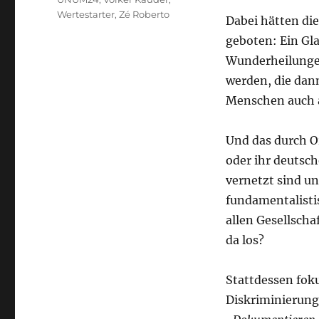
Wertestarter
,
Zé Roberto
Dabei hätten die
geboten: Ein G
Wunderheilungen
werden, die dan
Menschen auch a
Und das durch O
oder ihr deutsc
vernetzt sind un
fundamentalisti
allen Gesellscha
da los?
Stattdessen foku
Diskriminierung