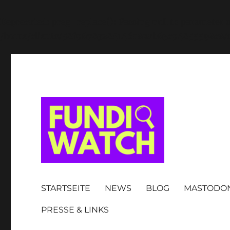
Deprecated
: preg_replace(): Passing null to parameter #
/home/clients/58f96783284146a82ab63c94855598c8/si
FUNDIWATCH
STARTSEITE
NEWS
BLOG
MASTODO
PRESSE & LINKS