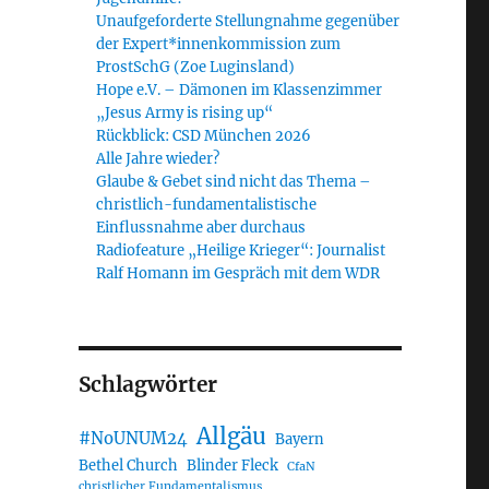
Unaufgeforderte Stellungnahme gegenüber
der Expert*innenkommission zum
ProstSchG (Zoe Luginsland)
Hope e.V. – Dämonen im Klassenzimmer
„Jesus Army is rising up“
Rückblick: CSD München 2026
Alle Jahre wieder?
Glaube & Gebet sind nicht das Thema –
christlich-fundamentalistische
Einflussnahme aber durchaus
Radiofeature „Heilige Krieger“: Journalist
Ralf Homann im Gespräch mit dem WDR
Schlagwörter
Allgäu
#NoUNUM24
Bayern
Bethel Church
Blinder Fleck
CfaN
christlicher Fundamentalismus