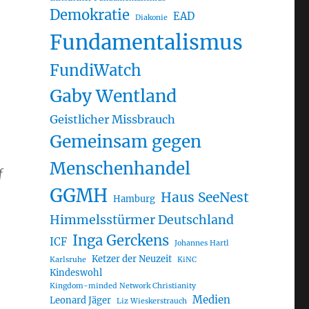
Demokratie
EAD
Diakonie
Fundamentalismus
FundiWatch
Gaby Wentland
Geistlicher Missbrauch
Gemeinsam gegen
Menschenhandel
f
GGMH
Haus SeeNest
Hamburg
Himmelsstürmer Deutschland
Inga Gerckens
ICF
Johannes Hartl
Ketzer der Neuzeit
Karlsruhe
KiNC
Kindeswohl
Kingdom-minded Network Christianity
Medien
Leonard Jäger
Liz Wieskerstrauch