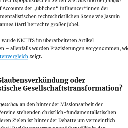
f rechtspopulistischen Seiten wie
Nius
und der
Jungen
f Accounts der „üblichen“ Influencer*innen der
amentalistischen rechtschristlichen Szene wie Jasmin
annes Hartl herrschte großer Jubel.
h wurde NICHTS im überarbeiteten Artikel
 – allenfalls wurden Präzisierungen vorgenommen, wi
tenvergleich
zeigt.
Glaubensverkündung oder
stische Gesellschaftstransformation?
gesschau
an den hinter der Missionsarbeit der
Vereine stehenden christlich-fundamentalistischen
eren Zielen ist hinter der Debatte um vermeintlich