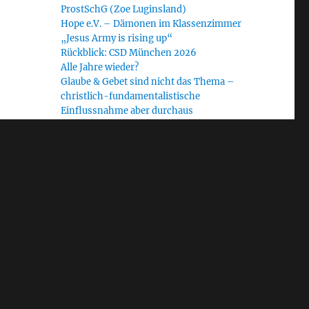
ProstSchG (Zoe Luginsland)
Hope e.V. – Dämonen im Klassenzimmer
„Jesus Army is rising up“
Rückblick: CSD München 2026
Alle Jahre wieder?
Glaube & Gebet sind nicht das Thema –
christlich-fundamentalistische
Einflussnahme aber durchaus
Radiofeature „Heilige Krieger“: Journalist
Ralf Homann im Gespräch mit dem WDR
Schlagwörter
Allgäu
#NoUNUM24
Bayern
Bethel Church
Blinder Fleck
CfaN
christlicher Fundamentalismus
Demokratie
EAD
Diakonie