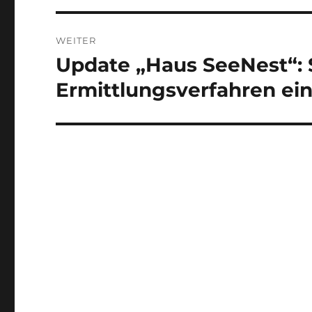
WEITER
Update „Haus SeeNest“: S
Nächster
Beitrag:
Ermittlungsverfahren ei