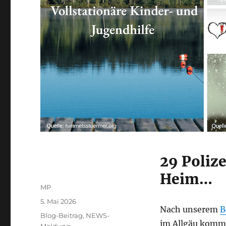
29 Polize
Heim…
Autor
MP
Veröffentlicht
5. Mai 2026
Nach unserem
B
am
Kategorien
Blog-Beitrag
,
NEWS-
im Allgäu komm