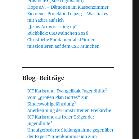
ProstSchG (Zoe Luginsland)
Hope e.V. – Dämonen im Klassenzimmer
Ein neues Projekt in Leipzig – Was hat es
mit Yadira auf sich
„Jesus Army is rising up“
Rückblick: CSD München 2026
Christliche Fundamentalist*innen
missionieren auf dem CSD München
Blog-Beiträge
ICF Karlsruhe: Evangelikale Jugendhilfe?
Vom „großen Plan Gottes“ zur
Kindeswohlgefährdung?
Anerkennung der umstrittenen Freikirche
ICF Karlsruhe als freier Träger der
Jugendhilfe?
Unaufgeforderte Stellungnahme gegenüber
der Expert*innenkommission zum