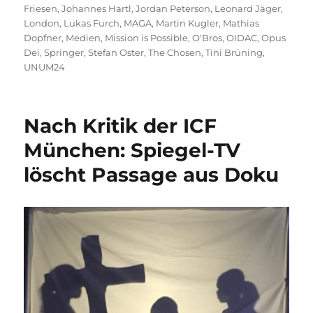
Friesen
,
Johannes Hartl
,
Jordan Peterson
,
Leonard Jäger
,
London
,
Lukas Furch
,
MAGA
,
Martin Kugler
,
Mathias
Dopfner
,
Medien
,
Mission is Possible
,
O'Bros
,
OIDAC
,
Opus
Dei
,
Springer
,
Stefan Oster
,
The Chosen
,
Tini Brüning
,
UNUM24
Nach Kritik der ICF
München: Spiegel-TV
löscht Passage aus Doku