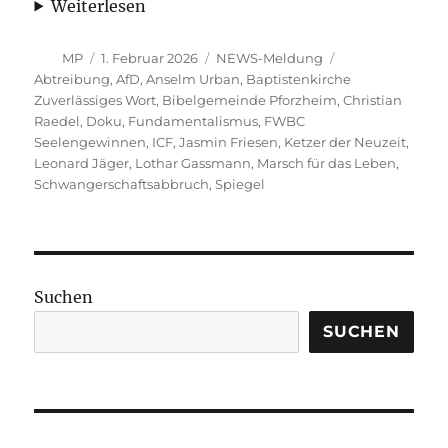
Weiterlesen
Autor
Veröffentlicht
Kategorien
Schlagwörter
MP
1. Februar 2026
NEWS-Meldung
am
Abtreibung
,
AfD
,
Anselm Urban
,
Baptistenkirche
Zuverlässiges Wort
,
Bibelgemeinde Pforzheim
,
Christian
Raedel
,
Doku
,
Fundamentalismus
,
FWBC
Seelengewinnen
,
ICF
,
Jasmin Friesen
,
Ketzer der Neuzeit
,
Leonard Jäger
,
Lothar Gassmann
,
Marsch für das Leben
,
Schwangerschaftsabbruch
,
Spiegel
Suchen
SUCHEN