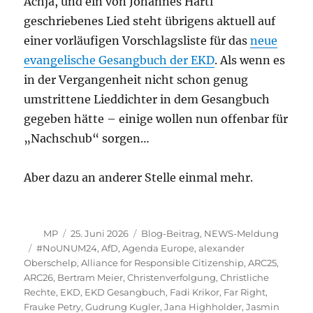
Achja, und ein von Johannes Hartl
geschriebenes Lied steht übrigens aktuell auf
einer vorläufigen Vorschlagsliste für das
neue
evangelische Gesangbuch der EKD
. Als wenn es
in der Vergangenheit nicht schon genug
umstrittene Lieddichter in dem Gesangbuch
gegeben hätte – einige wollen nun offenbar für
„Nachschub“ sorgen…
Aber dazu an anderer Stelle einmal mehr.
Autor
Veröffentlicht
Kategorien
MP
25. Juni 2026
Blog-Beitrag
,
NEWS-Meldung
am
Schlagwörter
#NoUNUM24
,
AfD
,
Agenda Europe
,
alexander
Oberschelp
,
Alliance for Responsible Citizenship
,
ARC25
,
ARC26
,
Bertram Meier
,
Christenverfolgung
,
Christliche
Rechte
,
EKD
,
EKD Gesangbuch
,
Fadi Krikor
,
Far Right
,
Frauke Petry
,
Gudrung Kugler
,
Jana Highholder
,
Jasmin