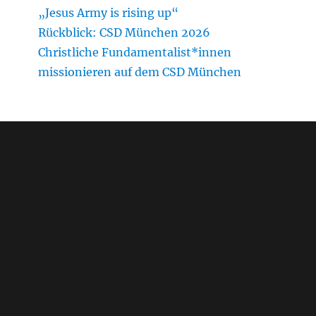
„Jesus Army is rising up“
Rückblick: CSD München 2026
Christliche Fundamentalist*innen
missionieren auf dem CSD München
Blog-Beiträge
ICF Karlsruhe: Evangelikale Jugendhilfe?
Vom „großen Plan Gottes“ zur
Kindeswohlgefährdung?
Anerkennung der umstrittenen Freikirche
ICF Karlsruhe als freier Träger der
Jugendhilfe?
Unaufgeforderte Stellungnahme gegenüber