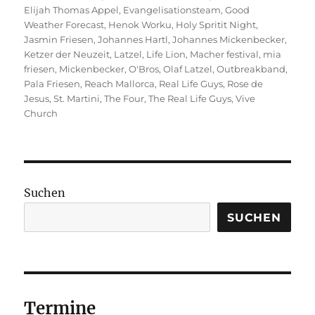
Elijah Thomas Appel
,
Evangelisationsteam
,
Good
Weather Forecast
,
Henok Worku
,
Holy Spritit Night
,
Jasmin Friesen
,
Johannes Hartl
,
Johannes Mickenbecker
,
Ketzer der Neuzeit
,
Latzel
,
Life Lion
,
Macher festival
,
mia
friesen
,
Mickenbecker
,
O'Bros
,
Olaf Latzel
,
Outbreakband
,
Pala Friesen
,
Reach Mallorca
,
Real Life Guys
,
Rose de
Jesus
,
St. Martini
,
The Four
,
The Real Life Guys
,
Vive
Church
Suchen
SUCHEN
Termine