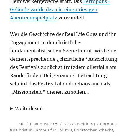
Heimwerkergewerbe statt. Das
Ferropolis-
Gelände wurde dazu in einen riesigen
Abenteuerspielplatz
verwandelt.
Wer die Geschichte der Real Life Guys und ihr
Engagement in der christlich-
fundamentalistischen Szene kennt, wird eine
dementsprechende „christliche“ Ausrichtung
des Festivals zunächst trotzdem allenfalls am
Rande finden. Bei genauerer Betrachtung,
scheint das Festival aber durchaus auch als
„Missionsfeld“ dienen zu sollen…
Weiterlesen
Autor
Veröffentlicht
Kategorien
Schlagwörter
MP
11. August 2025
NEWS-Meldung
Campus
am
für Christur
,
Campus für Christus
,
Christopher Schacht
,