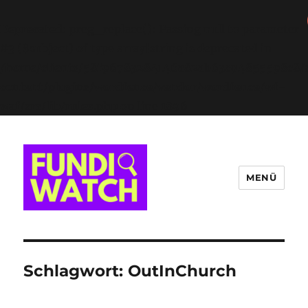
Deprecated
: preg_replace(): Passing null to parameter
#3 ($subject) of type array|string is deprecated in
/home/clients/58f96783284146a82ab63c94855598c8/s
content/plugins/wordfence/vendor/wordfence/wf-
waf/src/lib/rules.php
on line
1896
MENÜ
FUNDIWATCH
Schlagwort:
OutInChurch