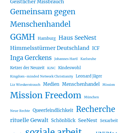
Geistlicher Missbrauch
Gemeinsam gegen
Menschenhandel
GGMH
Haus SeeNest
Hamburg
Himmelsstürmer Deutschland
ICF
Inga Gerckens
Johannes Hartl
Karlsruhe
Ketzer der Neuzeit
Kindeswohl
KiNC
Leonard Jäger
Kingdom-minded Network Christianity
Medien
Menschenhandel
Liz Wieskerstrauch
Mission
Mission Freedom
München
Recherche
Queerfeindlichkeit
Neue Rechte
rituelle Gewalt
SeeNest
Schönblick
Sexarbeit
soziale arbeit