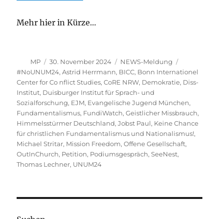
Mehr hier in Kürze…
Autor
Veröffentlicht
Kategorien
Schlagwört
MP
30. November 2024
NEWS-Meldung
am
#NoUNUM24
,
Astrid Herrmann
,
BICC
,
Bonn Internationel
Center for Co nflict Studies
,
CoRE NRW
,
Demokratie
,
Diss-
Institut
,
Duisburger Institut für Sprach- und
Sozialforschung
,
EJM
,
Evangelische Jugend München
,
Fundamentalismus
,
FundiWatch
,
Geistlicher Missbrauch
,
Himmelsstürmer Deutschland
,
Jobst Paul
,
Keine Chance
für christlichen Fundamentalismus und Nationalismus!
,
Michael Stritar
,
Mission Freedom
,
Offene Gesellschaft
,
OutInChurch
,
Petition
,
Podiumsgespräch
,
SeeNest
,
Thomas Lechner
,
UNUM24