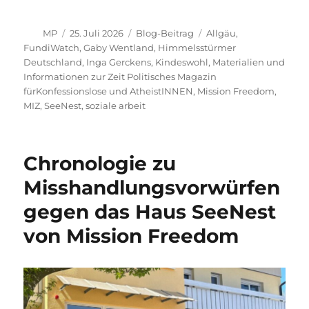
Autor
Veröffentlicht
Kategorien
Schlagwörter
MP
25. Juli 2026
Blog-Beitrag
Allgäu
,
am
FundiWatch
,
Gaby Wentland
,
Himmelsstürmer
Deutschland
,
Inga Gerckens
,
Kindeswohl
,
Materialien und
Informationen zur Zeit Politisches Magazin
fürKonfessionslose und AtheistINNEN
,
Mission Freedom
,
MIZ
,
SeeNest
,
soziale arbeit
Chronologie zu
Misshandlungsvorwürfen
gegen das Haus SeeNest
von Mission Freedom