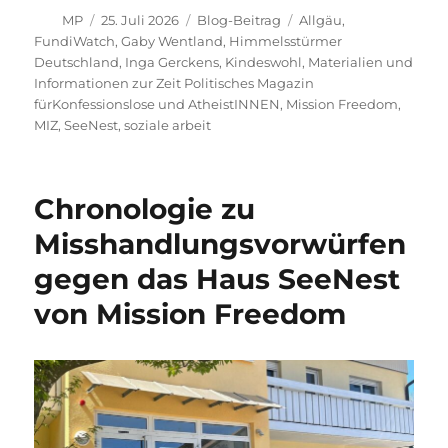
Autor
Veröffentlicht
Kategorien
Schlagwörter
MP
25. Juli 2026
Blog-Beitrag
Allgäu
,
am
FundiWatch
,
Gaby Wentland
,
Himmelsstürmer
Deutschland
,
Inga Gerckens
,
Kindeswohl
,
Materialien und
Informationen zur Zeit Politisches Magazin
fürKonfessionslose und AtheistINNEN
,
Mission Freedom
,
MIZ
,
SeeNest
,
soziale arbeit
Chronologie zu
Misshandlungsvorwürfen
gegen das Haus SeeNest
von Mission Freedom