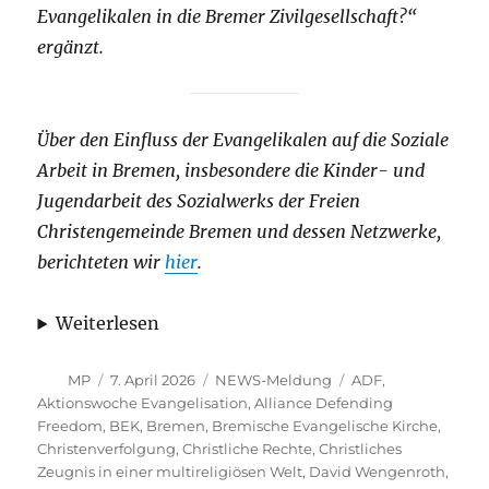
Evangelikalen in die Bremer Zivilgesellschaft?“
ergänzt.
Über den Einfluss der Evangelikalen auf die Soziale
Arbeit in Bremen, insbesondere die Kinder- und
Jugendarbeit des Sozialwerks der Freien
Christengemeinde Bremen und dessen Netzwerke,
berichteten wir
hier
.
Weiterlesen
Autor
Veröffentlicht
Kategorien
Schlagwörter
MP
7. April 2026
NEWS-Meldung
ADF
,
am
Aktionswoche Evangelisation
,
Alliance Defending
Freedom
,
BEK
,
Bremen
,
Bremische Evangelische Kirche
,
Christenverfolgung
,
Christliche Rechte
,
Christliches
Zeugnis in einer multireligiösen Welt
,
David Wengenroth
,