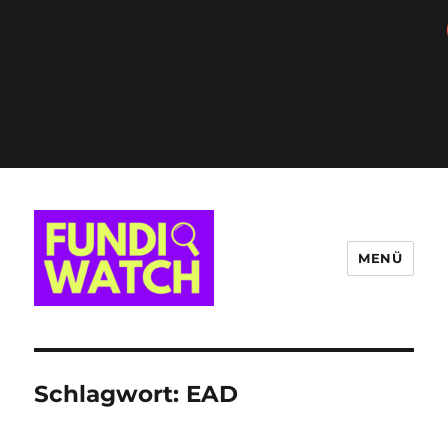
Deprecated
: preg_replace(): Passing null to parameter
#3 ($subject) of type array|string is deprecated in
/home/clients/58f96783284146a82ab63c94855598c8/s
content/plugins/wordfence/vendor/wordfence/wf-
waf/src/lib/rules.php
on line
1896
MENÜ
FUNDIWATCH
Schlagwort:
EAD