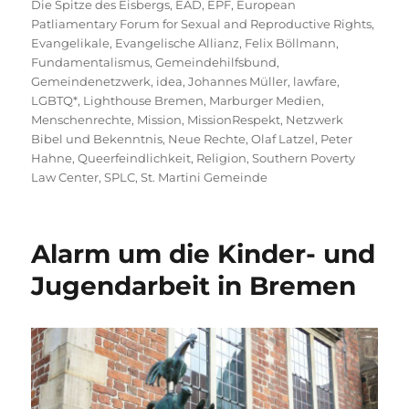
Die Spitze des Eisbergs
,
EAD
,
EPF
,
European
Patliamentary Forum for Sexual and Reproductive Rights
,
Evangelikale
,
Evangelische Allianz
,
Felix Böllmann
,
Fundamentalismus
,
Gemeindehilfsbund
,
Gemeindenetzwerk
,
idea
,
Johannes Müller
,
lawfare
,
LGBTQ*
,
Lighthouse Bremen
,
Marburger Medien
,
Menschenrechte
,
Mission
,
MissionRespekt
,
Netzwerk
Bibel und Bekenntnis
,
Neue Rechte
,
Olaf Latzel
,
Peter
Hahne
,
Queerfeindlichkeit
,
Religion
,
Southern Poverty
Law Center
,
SPLC
,
St. Martini Gemeinde
Alarm um die Kinder- und
Jugendarbeit in Bremen