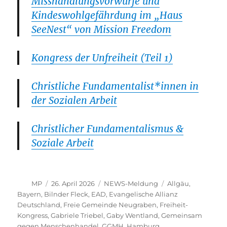
Misshandlungsvorwürfe und
Kindeswohlgefährdung im „Haus
SeeNest“ von Mission Freedom
Kongress der Unfreiheit (Teil 1)
Christliche Fundamentalist*innen in
der Sozialen Arbeit
Christlicher Fundamentalismus &
Soziale Arbeit
Autor
Veröffentlicht
Kategorien
Schlagwörter
MP
26. April 2026
NEWS-Meldung
Allgäu
,
am
Bayern
,
Bilnder Fleck
,
EAD
,
Evangelische Allianz
Deutschland
,
Freie Gemeinde Neugraben
,
Freiheit-
Kongress
,
Gabriele Triebel
,
Gaby Wentland
,
Gemeinsam
gegen Menschenhandel
,
GGMH
,
Hamburg
,