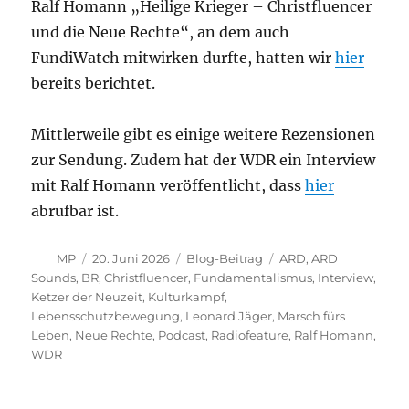
Ralf Homann „Heilige Krieger – Christfluencer
und die Neue Rechte“, an dem auch
FundiWatch mitwirken durfte, hatten wir
hier
bereits berichtet.
Mittlerweile gibt es einige weitere Rezensionen
zur Sendung. Zudem hat der WDR ein Interview
mit Ralf Homann veröffentlicht, dass
hier
abrufbar ist.
Autor
Veröffentlicht
Kategorien
Schlagwörter
MP
20. Juni 2026
Blog-Beitrag
ARD
,
ARD
am
Sounds
,
BR
,
Christfluencer
,
Fundamentalismus
,
Interview
,
Ketzer der Neuzeit
,
Kulturkampf
,
Lebensschutzbewegung
,
Leonard Jäger
,
Marsch fürs
Leben
,
Neue Rechte
,
Podcast
,
Radiofeature
,
Ralf Homann
,
WDR