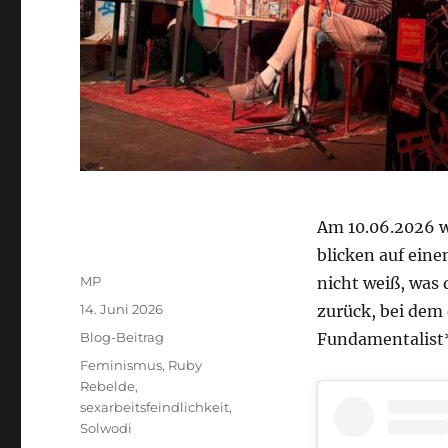
Am 10.06.2026 
blicken auf ein
Autor
MP
nicht weiß, was 
Veröffentlicht
14. Juni 2026
zurück, bei dem 
am
Kategorien
Blog-Beitrag
Fundamentalist*
Schlagwörter
Feminismus
,
Ruby
Rebelde
,
sexarbeitsfeindlichkeit
,
Solwodi