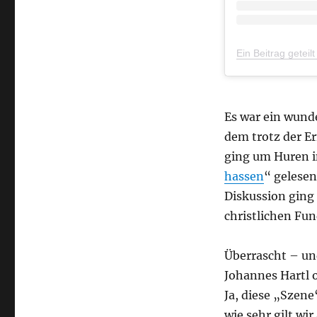
Es war ein wund
dem trotz der Er
ging um Huren i
hassen
“ gelesen
Diskussion ging
christlichen Fu
Überrascht – un
Johannes Hartl 
Ja, diese „Szene
wie sehr gilt wi