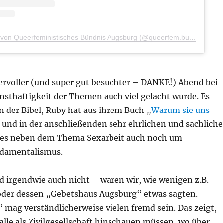
Ein Beitrag geteilt von Queerfeministisches Bündnis Augsburg (@queerfem.buendnis_aux)
ervoller (und super gut besuchter – DANKE!) Abend bei
nsthaftigkeit der Themen auch viel gelacht wurde. Es
n der Bibel, Ruby hat aus ihrem Buch „
Warum sie uns
 und in der anschließenden sehr ehrlichen und sachlich
 es neben dem Thema Sexarbeit auch noch um
ndamentalismus.
d irgendwie auch nicht – waren wir, wie wenigen z.B.
oder dessen „Gebetshaus Augsburg“ etwas sagten.
“ mag verständlicherweise vielen fremd sein. Das zeigt,
r alle als Zivilgesellschaft hinschauen müssen, wo über