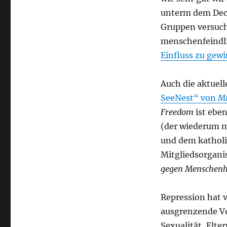
unterm dem Deck
Gruppen versuch
menschenfeindli
Einfluss zu gew
Auch die aktuel
SeeNest“ von
Mi
Freedom
ist ebe
(der wiederum m
und dem kathol
Mitgliedsorgani
gegen Menschenh
Repression hat v
ausgrenzende Vor
Sexualität, Elte