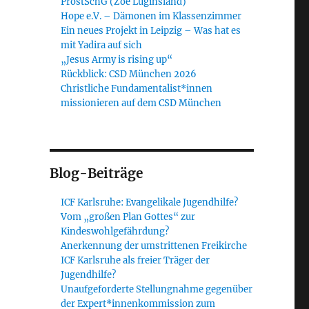
ProstSchG (Zoe Luginsland)
Hope e.V. – Dämonen im Klassenzimmer
Ein neues Projekt in Leipzig – Was hat es
mit Yadira auf sich
„Jesus Army is rising up“
Rückblick: CSD München 2026
Christliche Fundamentalist*innen
missionieren auf dem CSD München
Blog-Beiträge
ICF Karlsruhe: Evangelikale Jugendhilfe?
Vom „großen Plan Gottes“ zur
Kindeswohlgefährdung?
Anerkennung der umstrittenen Freikirche
ICF Karlsruhe als freier Träger der
Jugendhilfe?
Unaufgeforderte Stellungnahme gegenüber
der Expert*innenkommission zum