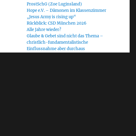
ProstSchG (Zoe Luginsland)
Hope e.V. – Dämonen im Klassenzimmer
„Jesus Army is rising up“
Rückblick: CSD München 2026
Alle Jahre wieder?
Glaube & Gebet sind nicht das Thema –
christlich-fundamentalistische
Einflussnahme aber durchaus
Radiofeature „Heilige Krieger“: Journalist
Ralf Homann im Gespräch mit dem WDR
Schlagwörter
Allgäu
#NoUNUM24
Bayern
Bethel Church
Blinder Fleck
CfaN
christlicher Fundamentalismus
Demokratie
EAD
Diakonie