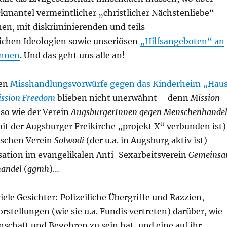
mantel vermeintlicher „christlicher Nächstenliebe“
en, mit diskriminierenden und teils
chen Ideologien sowie unseriösen
„Hilfsangeboten“ an
innen
. Und das geht uns alle an!
len
Misshandlungsvorwürfe gegen das Kinderheim „Hau
ssion Freedom
blieben nicht unerwähnt – denn
Mission
nso wie der Verein
AugsburgerInnen gegen Menschenhande
it der Augsburger Freikirche „projekt X“ verbunden ist)
ischen Verein
Solwodi
(der u.a. in Augsburg aktiv ist)
sation im evangelikalen Anti-Sexarbeitsverein
Gemeins
andel
(
ggmh
)…
iele Gesichter: Polizeiliche Übergriffe und Razzien,
stellungen (wie sie u.a. Fundis vertreten) darüber, wie
rnschaft und Begehren zu sein hat, und eine auf ihr