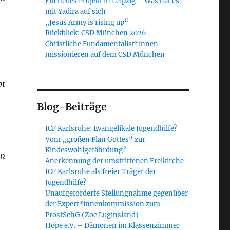
Ein neues Projekt in Leipzig – Was hat es
mit Yadira auf sich
„Jesus Army is rising up“
Rückblick: CSD München 2026
Christliche Fundamentalist*innen
missionieren auf dem CSD München
bt
Blog-Beiträge
ICF Karlsruhe: Evangelikale Jugendhilfe?
Vom „großen Plan Gottes“ zur
Kindeswohlgefährdung?
on
Anerkennung der umstrittenen Freikirche
ICF Karlsruhe als freier Träger der
Jugendhilfe?
Unaufgeforderte Stellungnahme gegenüber
der Expert*innenkommission zum
ProstSchG (Zoe Luginsland)
Hope e.V. – Dämonen im Klassenzimmer