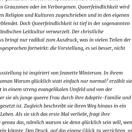
n Grauzonen oder im Verborgenen. Queerfeindlichkeit wird
en Religion und Kulturen zugeschrieben und in den eigenen
blendet. Doch Queerfeindlichkeit ist tief in der sogenannten
ändischen Leitkultur verwurzelt. Der christliche
 bringt nur radikal zum Ausdruck, was in vielen Teilen der
gesprochen fortwirkt: die Vorstellung, es sei besser, nicht
usstellung ist inspiriert von Jeanette Winterson. In ihrem
Roman Warum glücklich statt einfach nur normal? erzählt sie
t in einem streng evangelikalen Umfeld und von der
r sie als junge queere Frau durch ihre Adoptiv-Familie und
esetzt ist. Zugleich beschreibt sie ihren Weg hinaus in ein
eben. Als sie sich das erste Mal verliebt, fragt ihre
 genau das, nämlich warum sie denn glücklich sein will, we
ein könnte. Den Druck, auf das eigene Glück zu verzichten, 