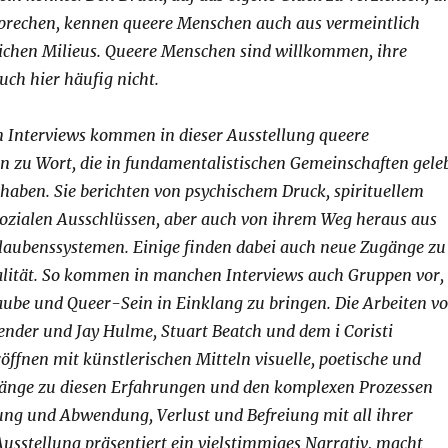
prechen, kennen queere Menschen auch aus vermeintlich
lichen Milieus. Queere Menschen sind willkommen, ihre
uch hier häufig nicht.
n Interviews kommen in dieser Ausstellung queere
n zu Wort, die in fundamentalistischen Gemeinschaften gele
haben. Sie berichten von psychischem Druck, spirituellem
ozialen Ausschlüssen, aber auch von ihrem Weg heraus aus
Glaubenssystemen. Einige finden dabei auch neue Zugänge zu
ualität. So kommen in manchen Interviews auch Gruppen vor,
aube und Queer-Sein in Einklang zu bringen. Die Arbeiten v
gender und Jay Hulme, Stuart Beatch und dem i Coristi
ffnen mit künstlerischen Mitteln visuelle, poetische und
änge zu diesen Erfahrungen und den komplexen Prozessen
ng und Abwendung, Verlust und Befreiung mit all ihrer
usstellung präsentiert ein vielstimmiges Narrativ, macht