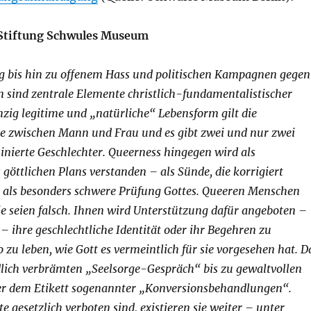
 Stiftung Schwules Museum
g bis hin zu offenem Hass und politischen Kampagnen gegen
n sind zentrale Elemente christlich-fundamentalistischer
inzig legitime und „natürliche“ Lebensform gilt die
he zwischen Mann und Frau und es gibt zwei und nur zwei
inierte Geschlechter. Queerness hingegen wird als
göttlichen Plans verstanden – als Sünde, die korrigiert
als besonders schwere Prüfung Gottes. Queeren Menschen
sie seien falsch. Ihnen wird Unterstützung dafür angeboten –
– ihre geschlechtliche Identität oder ihr Begehren zu
 zu leben, wie Gott es vermeintlich für sie vorgesehen hat. D
dlich verbrämten „Seelsorge-Gespräch“ bis zu gewaltvollen
 dem Etikett sogenannter „Konversionsbehandlungen“.
e gesetzlich verboten sind, existieren sie weiter – unter