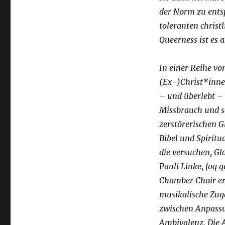
der Norm zu ents
toleranten christ
Queerness ist es a
In einer Reihe vo
(Ex-)Christ*inne
– und überlebt – 
Missbrauch und s
zerstörerischen 
Bibel und Spirit
die versuchen, Gl
Pauli Linke, fog 
Chamber Choir erö
musikalische Zug
zwischen Anpassu
Ambivalenz. Die A