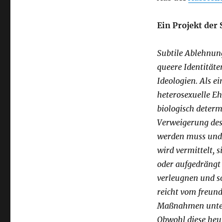
Ein Projekt der
Subtile Ablehnun
queere Identitäte
Ideologien. Als e
heterosexuelle E
biologisch determ
Verweigerung des 
werden muss und 
wird vermittelt, 
oder aufgedrängt 
verleugnen und so
reicht vom freun
Maßnahmen unter
Obwohl diese heut