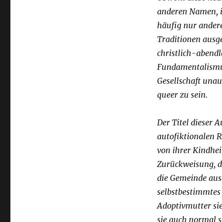
anderen Namen, i
häufig nur ander
Traditionen ausge
christlich-abendl
Fundamentalismus
Gesellschaft unaus
queer zu sein.
Der Titel dieser A
autofiktionalen 
von ihrer Kindhei
Zurückweisung, de
die Gemeinde ausg
selbstbestimmtes L
Adoptivmutter sie
sie auch normal s