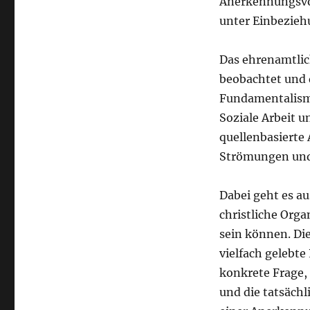
Anerkennungsvor
unter Einbezieh
Das ehrenamtli
beobachtet und 
Fundamentalismu
Soziale Arbeit u
quellenbasierte
Strömungen und 
Dabei geht es au
christliche Orga
sein können. Die
vielfach gelebte
konkrete Frage, 
und die tatsächl