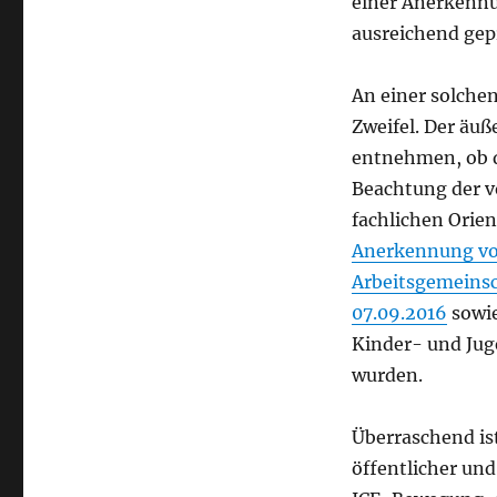
einer Anerkennu
ausreichend gepr
An einer solche
Zweifel. Der äuß
entnehmen, ob d
Beachtung der v
fachlichen Orien
Anerkennung von
Arbeitsgemeins
07.09.2016
sowi
Kinder- und Jug
wurden.
Überraschend is
öffentlicher und