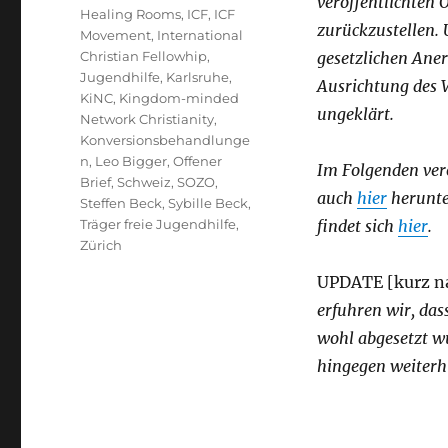
veröffentlichten 
Healing Rooms
,
ICF
,
ICF
zurückzustellen. 
Movement
,
International
Christian Fellowhip
,
gesetzlichen Ane
Jugendhilfe
,
Karlsruhe
,
Ausrichtung des 
KiNC
,
Kingdom-minded
ungeklärt.
Network Christianity
,
Konversionsbehandlunge
n
,
Leo Bigger
,
Offener
Im Folgenden verö
Brief
,
Schweiz
,
SOZO
,
auch
hier
herunte
Steffen Beck
,
Sybille Beck
,
Träger freie Jugendhilfe
,
findet sich
hier
.
Zürich
UPDATE [kurz na
erfuhren wir, da
wohl abgesetzt wu
hingegen weiterh