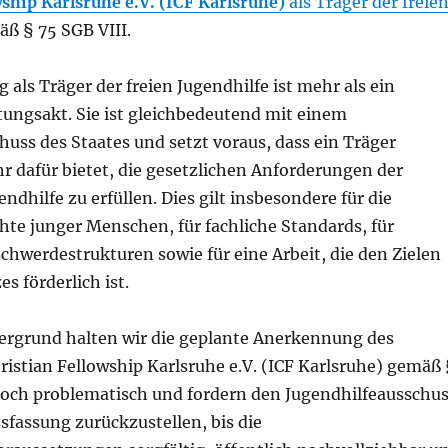
ship Karlsruhe e.V. (ICF Karlsruhe)
als Träger der freie
ß § 75 SGB VIII.
als Träger der freien Jugendhilfe ist mehr als ein
tungsakt. Sie ist gleichbedeutend mit einem
uss des Staates und setzt voraus, dass ein Träger
r dafür bietet, die gesetzlichen Anforderungen der
ndhilfe zu erfüllen. Dies gilt insbesondere für die
hte junger Menschen, für fachliche Standards, für
hwerdestrukturen sowie für eine Arbeit, die den Zielen
s förderlich ist.
ergrund halten wir die geplante Anerkennung des
ristian Fellowship Karlsruhe e.V. (ICF Karlsruhe) gemäß 
 hoch problematisch und fordern den Jugendhilfeausschu
ssfassung zurückzustellen, bis die