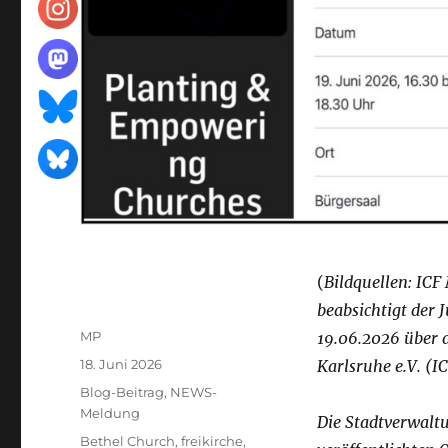
(
Bildquellen: ICF
beabsichtigt der 
Autor
MP
19.06.2026 über 
Veröffentlicht
18. Juni 2026
Karlsruhe e.V. (I
am
Kategorien
Blog-Beitrag
,
NEWS-
Meldung
Die Stadtverwalt
Schlagwörter
Bethel Church
,
freikirche
,