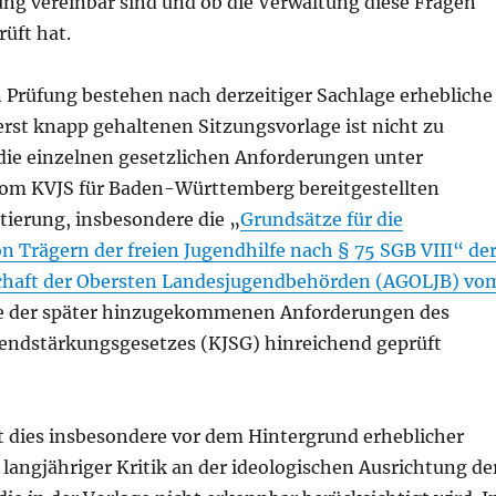
ng vereinbar sind und ob die Verwaltung diese Fragen
üft hat.
n Prüfung bestehen nach derzeitiger Sachlage erhebliche
erst knapp gehaltenen Sitzungsvorlage ist nicht zu
ie einzelnen gesetzlichen Anforderungen unter
om KVJS für Baden-Württemberg bereitgestellten
tierung, insbesondere die „
Grundsätze für die
 Trägern der freien Jugendhilfe nach § 75 SGB VIII“ de
chaft der Obersten Landesjugendbehörden (AGOLJB) vo
e der später hinzugekommenen Anforderungen des
endstärkungsgesetzes (KJSG) hinreichend geprüft
t dies insbesondere vor dem Hintergrund erheblicher
 langjähriger Kritik an der ideologischen Ausrichtung de