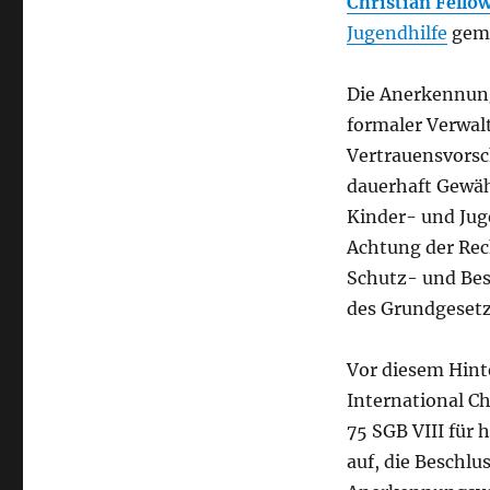
Christian Fellow
Jugendhilfe
gemä
Die Anerkennung 
formaler Verwal
Vertrauensvorsch
dauerhaft Gewäh
Kinder- und Juge
Achtung der Rec
Schutz- und Besc
des Grundgesetze
Vor diesem Hint
International Ch
75 SGB VIII für
auf, die Beschlu