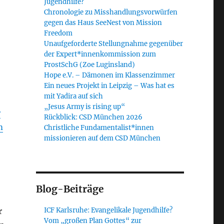
Jugendhilfe?
Chronologie zu Misshandlungsvorwürfen
gegen das Haus SeeNest von Mission
Freedom
Unaufgeforderte Stellungnahme gegenüber
der Expert*innenkommission zum
ProstSchG (Zoe Luginsland)
Hope e.V. – Dämonen im Klassenzimmer
Ein neues Projekt in Leipzig – Was hat es
mit Yadira auf sich
„Jesus Army is rising up“
r
Rückblick: CSD München 2026
m
Christliche Fundamentalist*innen
missionieren auf dem CSD München
Blog-Beiträge
ICF Karlsruhe: Evangelikale Jugendhilfe?
r
Vom „großen Plan Gottes“ zur