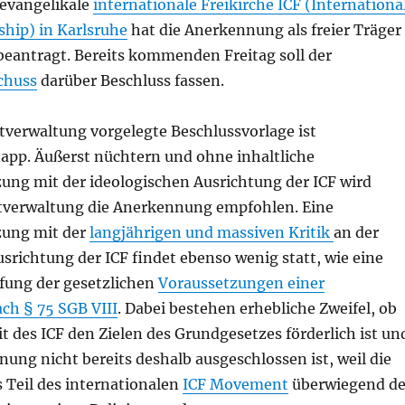
 evangelikale
internationale Freikirche ICF (Internationa
ship) in Karlsruhe
hat die Anerkennung als freier Träger
beantragt. Bereits kommenden Freitag soll der
chuss
darüber Beschluss fassen.
tverwaltung vorgelegte Beschlussvorlage ist
app. Äußerst nüchtern und ohne inhaltliche
ung mit der ideologischen Ausrichtung der ICF wird
dtverwaltung die Anerkennung empfohlen. Eine
zung mit der
langjährigen und massiven Kritik
an der
srichtung der ICF findet ebenso wenig statt, wie eine
üfung der gesetzlichen
Voraussetzungen einer
h § 75 SGB VIII
. Dabei bestehen erhebliche Zweifel, ob
t des ICF den Zielen des Grundgesetzes förderlich ist un
ung nicht bereits deshalb ausgeschlossen ist, weil die
s Teil des internationalen
ICF Movement
überwiegend de