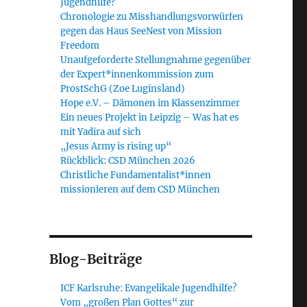
Jugendhilfe?
Chronologie zu Misshandlungsvorwürfen
gegen das Haus SeeNest von Mission
Freedom
Unaufgeforderte Stellungnahme gegenüber
der Expert*innenkommission zum
ProstSchG (Zoe Luginsland)
Hope e.V. – Dämonen im Klassenzimmer
Ein neues Projekt in Leipzig – Was hat es
mit Yadira auf sich
„Jesus Army is rising up“
Rückblick: CSD München 2026
Christliche Fundamentalist*innen
missionieren auf dem CSD München
Blog-Beiträge
ICF Karlsruhe: Evangelikale Jugendhilfe?
Vom „großen Plan Gottes“ zur