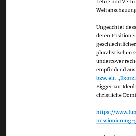
Lehre und Verbr
Weltanschauung
Ungeachtet dess
deren Positionen
geschlechtlicher
pluralistischen 
undercover rech
empfindend ausg
bzw. ein „Exorz
Bigger zur Ideol
christliche Domi
https://www.fun
missionierung-g