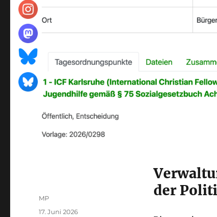
Verwaltu
der Polit
Autor
MP
Veröffentlicht
17. Juni 2026