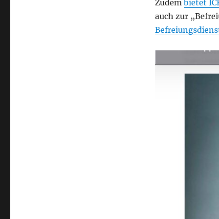
Zudem
bietet IC
auch zur „Befre
Befreiungsdien