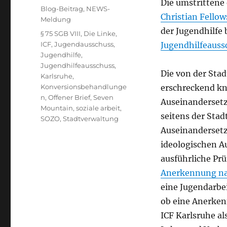
Die umstrittene
am
Kategorien
Blog-Beitrag
,
NEWS-
Christian Fellow
Meldung
der Jugendhilfe 
Schlagwörter
§ 75 SGB VIII
,
Die Linke
,
ICF
,
Jugendausschuss
,
Jugendhilfeauss
Jugendhilfe
,
Jugendhilfeausschuss
,
Die von der Stad
Karlsruhe
,
Konversionsbehandlunge
erschreckend kn
n
,
Offener Brief
,
Seven
Auseinandersetz
Mountain
,
soziale arbeit
,
seitens der Sta
SOZO
,
Stadtverwaltung
Auseinanderset
ideologischen Au
ausführliche Pr
Anerkennung nac
eine Jugendarbei
ob eine Anerkenn
ICF Karlsruhe al