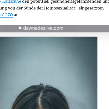
F Karlsruhe
den potentiell gesundheitsgefährdenden un
iung von der Sünde der Homosexualität“ eingesetzten
st SOZO
an.