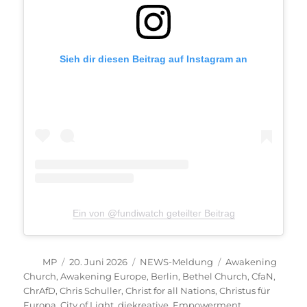
Sieh dir diesen Beitrag auf Instagram an
Ein von @fundiwatch geteilter Beitrag
Autor
Veröffentlicht
Kategorien
Schlagwörter
MP
20. Juni 2026
NEWS-Meldung
Awakening
am
Church
,
Awakening Europe
,
Berlin
,
Bethel Church
,
CfaN
,
ChrAfD
,
Chris Schuller
,
Christ for all Nations
,
Christus für
Europa
,
City of Light
,
diekreative
,
Empowerment