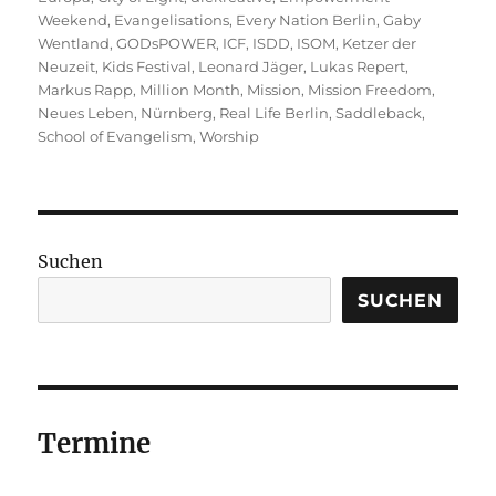
Weekend
,
Evangelisations
,
Every Nation Berlin
,
Gaby
Wentland
,
GODsPOWER
,
ICF
,
ISDD
,
ISOM
,
Ketzer der
Neuzeit
,
Kids Festival
,
Leonard Jäger
,
Lukas Repert
,
Markus Rapp
,
Million Month
,
Mission
,
Mission Freedom
,
Neues Leben
,
Nürnberg
,
Real Life Berlin
,
Saddleback
,
School of Evangelism
,
Worship
Suchen
SUCHEN
Termine