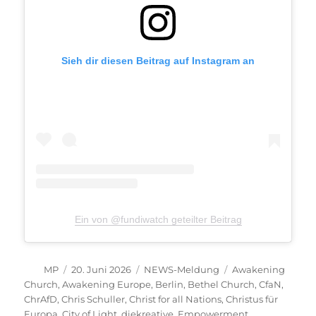
Sieh dir diesen Beitrag auf Instagram an
Ein von @fundiwatch geteilter Beitrag
Autor
Veröffentlicht
Kategorien
Schlagwörter
MP
20. Juni 2026
NEWS-Meldung
Awakening
am
Church
,
Awakening Europe
,
Berlin
,
Bethel Church
,
CfaN
,
ChrAfD
,
Chris Schuller
,
Christ for all Nations
,
Christus für
Europa
,
City of Light
,
diekreative
,
Empowerment