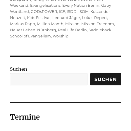
Weekend
,
Evangelisations
,
Every Nation Berlin
,
Gaby
Wentland
,
GODsPOWER
,
ICF
,
ISDD
,
ISOM
,
Ketzer der
Neuzeit
,
Kids Festival
,
Leonard Jäger
,
Lukas Repert
,
Markus Rapp
,
Million Month
,
Mission
,
Mission Freedom
,
Neues Leben
,
Nürnberg
,
Real Life Berlin
,
Saddleback
,
School of Evangelism
,
Worship
Suchen
SUCHEN
Termine