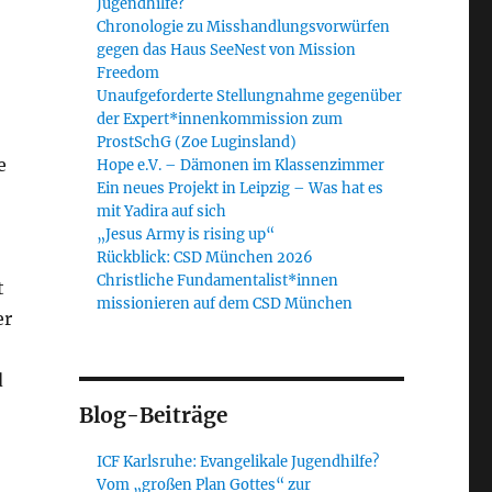
Jugendhilfe?
Chronologie zu Misshandlungsvorwürfen
gegen das Haus SeeNest von Mission
Freedom
Unaufgeforderte Stellungnahme gegenüber
der Expert*innenkommission zum
ProstSchG (Zoe Luginsland)
e
Hope e.V. – Dämonen im Klassenzimmer
Ein neues Projekt in Leipzig – Was hat es
mit Yadira auf sich
„Jesus Army is rising up“
Rückblick: CSD München 2026
Christliche Fundamentalist*innen
t
missionieren auf dem CSD München
er
d
Blog-Beiträge
ICF Karlsruhe: Evangelikale Jugendhilfe?
Vom „großen Plan Gottes“ zur