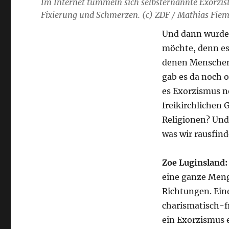
Im Internet tummeln sich selbsternannte Exorzist
Fixierung und Schmerzen. (c) ZDF / Mathias Fie
Und dann wurde
möchte, denn es
denen Menschen
gab es da noch o
es Exorzismus no
freikirchlichen 
Religionen? Und
was wir rausfind
Zoe Luginsland
eine ganze Meng
Richtungen. Ein
charismatisch-f
ein Exorzismus e