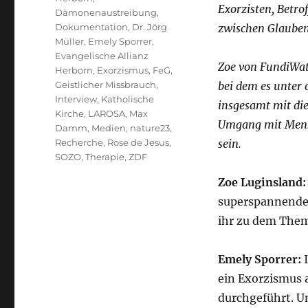
Exorzisten, Betro
Dämonenaustreibung
,
Dokumentation
,
Dr. Jörg
zwischen Glauben
Müller
,
Emely Sporrer
,
Evangelische Allianz
Zoe von FundiWatc
Herborn
,
Exorzismus
,
FeG
,
Geistlicher Missbrauch
,
bei dem es unter
Interview
,
Katholische
insgesamt mit di
Kirche
,
LAROSA
,
Max
Umgang mit Mensc
Damm
,
Medien
,
nature23
,
Recherche
,
Rose de Jesus
,
sein.
SOZO
,
Therapie
,
ZDF
Zoe Luginsland:
superspannende 
ihr zu dem The
Emely Sporrer:
I
ein Exorzismus 
durchgeführt. Un