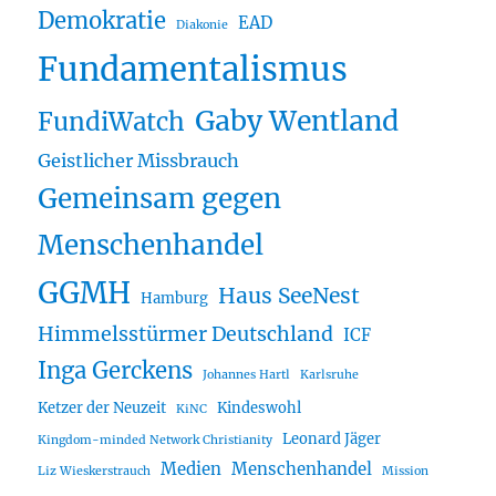
Demokratie
EAD
Diakonie
Fundamentalismus
Gaby Wentland
FundiWatch
Geistlicher Missbrauch
Gemeinsam gegen
Menschenhandel
GGMH
Haus SeeNest
Hamburg
Himmelsstürmer Deutschland
ICF
Inga Gerckens
Johannes Hartl
Karlsruhe
Ketzer der Neuzeit
Kindeswohl
KiNC
Leonard Jäger
Kingdom-minded Network Christianity
Medien
Menschenhandel
Liz Wieskerstrauch
Mission