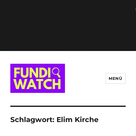
Deprecated
: preg_replace(): Passing null to parameter
#3 ($subject) of type array|string is deprecated in
/home/clients/58f96783284146a82ab63c94855598c8/s
content/plugins/wordfence/vendor/wordfence/wf-
waf/src/lib/rules.php
on line
1896
MENÜ
FUNDIWATCH
Schlagwort:
Elim Kirche