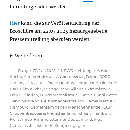
heruntergeladen werden.
Hier
kann die zur Veröffentlichung der
Broschüre am 22.07.2025 herausgegebene
Pressemitteilung aberufen werden.
Weiterlesen:
Autor
Veröffentlicht
Kategorien
Schlagwörter
Ruby
22. Juli 2025
NEWS-Meldung
Anskar
am
Kirche
,
Antifeminismus
,
Autoritarismus
,
Bethel SOZO
,
Caritas
,
CfaN
,
Christ for all Nations
,
Demokratie
,
Diakonie
,
EAD
,
Elim Kirche
,
Evangelische Allianz
,
Extremismus
,
Frank Heinrich
,
Fundamentalismus
,
Fundis
,
FundiWatch
,
Gaby Wentland
,
Geistlicher Missbrauch
,
Gemeinsam für
Hamburg
,
Gemeinsam gegen Menschenhandel
,
GGMH
,
Gruppenbezogene Menschenfeindlichkeit
,
Hamburg
,
Heilsarmee
,
Himmelsstürmer Deutschland
,
Inga
Gerckens
,
Jesusfriends
,
Kongress gegen