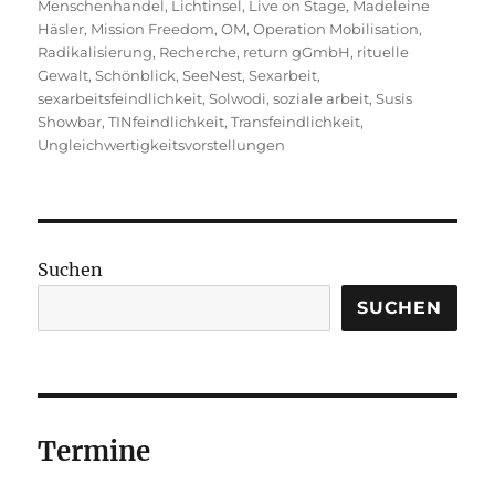
Menschenhandel
,
Lichtinsel
,
Live on Stage
,
Madeleine
Häsler
,
Mission Freedom
,
OM
,
Operation Mobilisation
,
Radikalisierung
,
Recherche
,
return gGmbH
,
rituelle
Gewalt
,
Schönblick
,
SeeNest
,
Sexarbeit
,
sexarbeitsfeindlichkeit
,
Solwodi
,
soziale arbeit
,
Susis
Showbar
,
TINfeindlichkeit
,
Transfeindlichkeit
,
Ungleichwertigkeitsvorstellungen
Suchen
SUCHEN
Termine